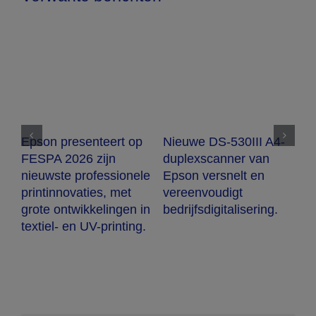
Epson presenteert op
Nieuwe DS-530III A4-
E
FESPA 2026 zijn
duplexscanner van
S
nieuwste professionele
Epson versnelt en
f
printinnovaties, met
vereenvoudigt
pr
m-
grote ontwikkelingen in
bedrijfsdigitalisering.
textiel- en UV-printing.