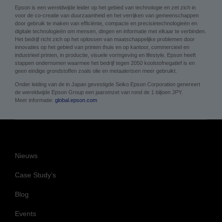
Epson is een wereldwijde leider op het gebied van technologie en zet zich in
voor de co-creatie van duurzaamheid en het verrijken van gemeenschappen
door gebruik te maken van efficiënte, compacte en precisietechnologieën en
digitale technologieën om mensen, dingen en informatie met elkaar te verbinden.
Het bedrijf richt zich op het oplossen van maatschappelijke problemen door
innovaties op het gebied van printen thuis en op kantoor, commercieel en
industrieel printen, in productie, visuele vormgeving en lifestyle. Epson heeft
stappen ondernomen waarmee het bedrijf tegen 2050 koolstofnegatief is en
geen eindige grondstoffen zoals olie en metaalertsen meer gebruikt.
Onder leiding van de in Japan gevestigde Seiko Epson Corporation genereert
de wereldwijde Epson Group een jaaromzet van rond de 1 biljoen JPY.
Meer informatie:
global.epson.com
Nieuws
Case Study’s
Blog
Events