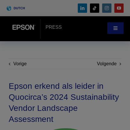
Skip
DUTCH
to
content
PRESS
Toggle
Navigat
Nieuws
Klantenverhalen
Vorige
Volgende
Blog
Epson erkend als leider in
Quocirca’s 2024 Sustainability
Events
Vendor Landscape
Assessment
Search
for: