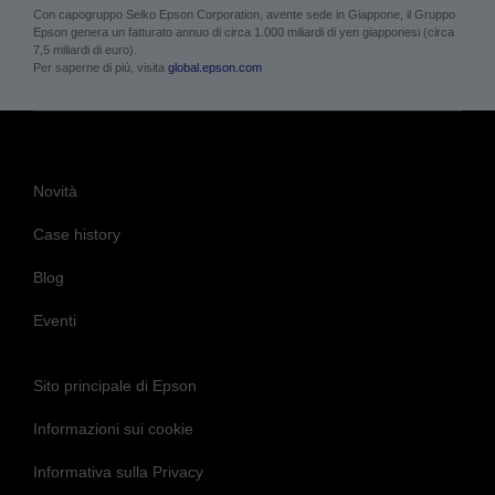
Con capogruppo Seiko Epson Corporation, avente sede in Giappone, il Gruppo
Epson genera un fatturato annuo di circa 1.000 miliardi di yen giapponesi (circa
7,5 miliardi di euro).
Per saperne di più, visita
global.epson.com
Novità
Case history
Blog
Eventi
Sito principale di Epson
Informazioni sui cookie
Informativa sulla Privacy