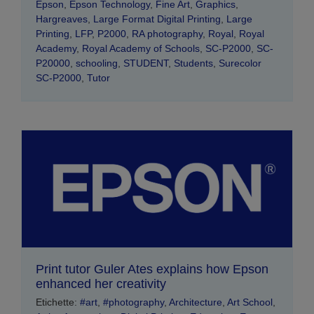
Epson
,
Epson Technology
,
Fine Art
,
Graphics
,
Hargreaves
,
Large Format Digital Printing
,
Large
Printing
,
LFP
,
P2000
,
RA photography
,
Royal
,
Royal
Academy
,
Royal Academy of Schools
,
SC-P2000
,
SC-
P20000
,
schooling
,
STUDENT
,
Students
,
Surecolor
SC-P2000
,
Tutor
Print tutor Guler Ates explains how Epson
enhanced her creativity
Etichette:
#art
,
#photography
,
Architecture
,
Art School
,