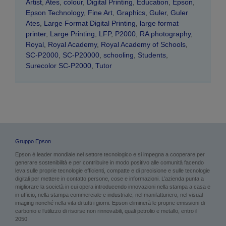
Artist
,
Ates
,
colour
,
Digital Printing
,
Education
,
Epson
,
Epson Technology
,
Fine Art
,
Graphics
,
Guler
,
Guler
Ates
,
Large Format Digital Printing
,
large format
printer
,
Large Printing
,
LFP
,
P2000
,
RA photography
,
Royal
,
Royal Academy
,
Royal Academy of Schools
,
SC-P2000
,
SC-P20000
,
schooling
,
Students
,
Surecolor SC-P2000
,
Tutor
Gruppo Epson
Epson è leader mondiale nel settore tecnologico e si impegna a cooperare per
generare sostenibilità e per contribuire in modo positivo alle comunità facendo
leva sulle proprie tecnologie efficienti, compatte e di precisione e sulle tecnologie
digitali per mettere in contatto persone, cose e informazioni. L’azienda punta a
migliorare la società in cui opera introducendo innovazioni nella stampa a casa e
in ufficio, nella stampa commerciale e industriale, nel manifatturiero, nel visual
imaging nonché nella vita di tutti i giorni. Epson eliminerà le proprie emissioni di
carbonio e l’utilizzo di risorse non rinnovabili, quali petrolio e metallo, entro il
2050.