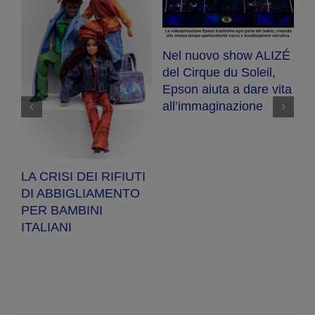
Nel nuovo show ALIZÉ
E
del Cirque du Soleil,
R
Epson aiuta a dare vita
se
ot
all’immaginazione
a
a
pe
LA CRISI DEI RIFIUTI
DI ABBIGLIAMENTO
PER BAMBINI
ITALIANI