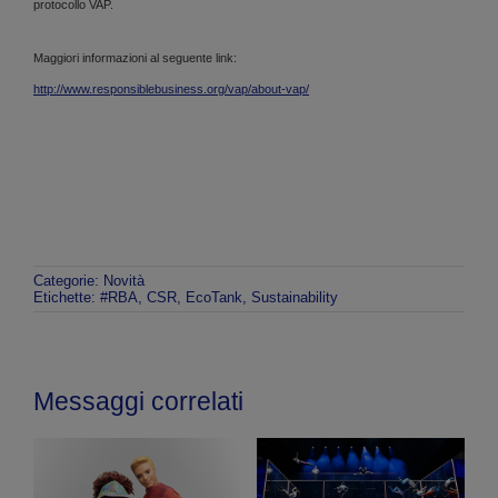
protocollo VAP.
Maggiori informazioni al seguente link:
http://www.responsiblebusiness.org/vap/about-vap/
Categorie:
Novità
Etichette:
#RBA
,
CSR
,
EcoTank
,
Sustainability
Messaggi correlati