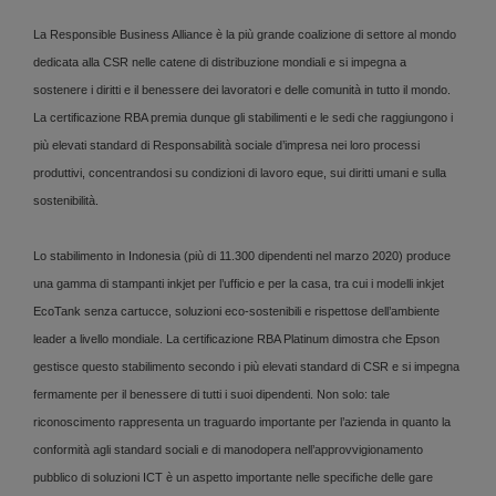
La Responsible Business Alliance è la più grande coalizione di settore al mondo
dedicata alla CSR nelle catene di distribuzione mondiali e si impegna a
sostenere i diritti e il benessere dei lavoratori e delle comunità in tutto il mondo.
La certificazione RBA premia dunque gli stabilimenti e le sedi che raggiungono i
più elevati standard di Responsabilità sociale d’impresa nei loro processi
produttivi, concentrandosi su condizioni di lavoro eque, sui diritti umani e sulla
sostenibilità.
Lo stabilimento in Indonesia (più di 11.300 dipendenti nel marzo 2020) produce
una gamma di stampanti inkjet per l’ufficio e per la casa, tra cui i modelli inkjet
EcoTank senza cartucce, soluzioni eco-sostenibili e rispettose dell’ambiente
leader a livello mondiale. La certificazione RBA Platinum dimostra che Epson
gestisce questo stabilimento secondo i più elevati standard di CSR e si impegna
fermamente per il benessere di tutti i suoi dipendenti. Non solo: tale
riconoscimento rappresenta un traguardo importante per l’azienda in quanto la
conformità agli standard sociali e di manodopera nell’approvvigionamento
pubblico di soluzioni ICT è un aspetto importante nelle specifiche delle gare