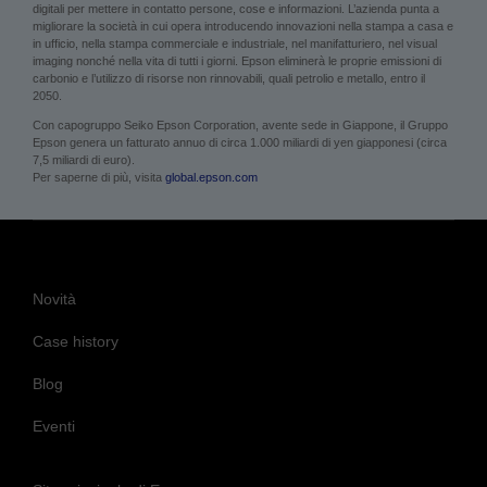
digitali per mettere in contatto persone, cose e informazioni. L’azienda punta a
migliorare la società in cui opera introducendo innovazioni nella stampa a casa e
in ufficio, nella stampa commerciale e industriale, nel manifatturiero, nel visual
imaging nonché nella vita di tutti i giorni. Epson eliminerà le proprie emissioni di
carbonio e l’utilizzo di risorse non rinnovabili, quali petrolio e metallo, entro il
2050.
Con capogruppo Seiko Epson Corporation, avente sede in Giappone, il Gruppo
Epson genera un fatturato annuo di circa 1.000 miliardi di yen giapponesi (circa
7,5 miliardi di euro).
Per saperne di più, visita
global.epson.com
Novità
Case history
Blog
Eventi