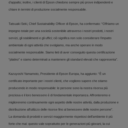
d’appalto; inoltre, i clienti di Epson chiedono sempre più prove indipendenti e
chiare in termini di produzione socialmente responsabile.
Tatsuaki Seki, Chief Sustainability Officer di Epson, ha confermato: “Offriamo un
impegno totale per una società sostenibile attraverso i nostri prodotti, i nostri
servizi, gli stabilimenti e gli uffici; ciò significa non solo considerare l’impatto
ambientale di ogni attività che svolgiamo, ma anche operare in modo
socialmente responsabile. Siamo lieti di aver conseguito questa certificazione
“platino” e siamo determinati a mantenere gli standard elevati che rappresenta”.
Kazuyoshi Yamamoto, Presidente di Epson Europa, ha aggiunto: “È un
certificato importante per i nostri clienti, che vogliono sapere che stiamo
producendo in modo responsabile: le persone sono la nostra risorsa più
preziosa e il loro benessere è di fondamentale importanza. Affronteremo e
miglioreremo continuamente ogni aspetto delle nostre attività, dalla produzione e
distribuzione all’utilizzo delle risorse fino al benessere delle nostre persone”.
La domanda di prodotti e servizi maggiormente rispettosi dell’ambiente è più
forte che mai: questo vale soprattutto per le generazioni più giovani, la cui