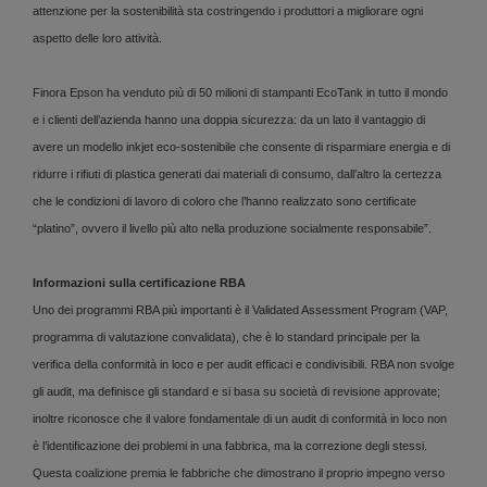
attenzione per la sostenibilità sta costringendo i produttori a migliorare ogni
aspetto delle loro attività.
Finora Epson ha venduto più di 50 milioni di stampanti EcoTank in tutto il mondo
e i clienti dell’azienda hanno una doppia sicurezza: da un lato il vantaggio di
avere un modello inkjet eco-sostenibile che consente di risparmiare energia e di
ridurre i rifiuti di plastica generati dai materiali di consumo, dall’altro la certezza
che le condizioni di lavoro di coloro che l’hanno realizzato sono certificate
“platino”, ovvero il livello più alto nella produzione socialmente responsabile”.
Informazioni sulla certificazione RBA
Uno dei programmi RBA più importanti è il Validated Assessment Program (VAP,
programma di valutazione convalidata), che è lo standard principale per la
verifica della conformità in loco e per audit efficaci e condivisibili. RBA non svolge
gli audit, ma definisce gli standard e si basa su società di revisione approvate;
inoltre riconosce che il valore fondamentale di un audit di conformità in loco non
è l’identificazione dei problemi in una fabbrica, ma la correzione degli stessi.
Questa coalizione premia le fabbriche che dimostrano il proprio impegno verso