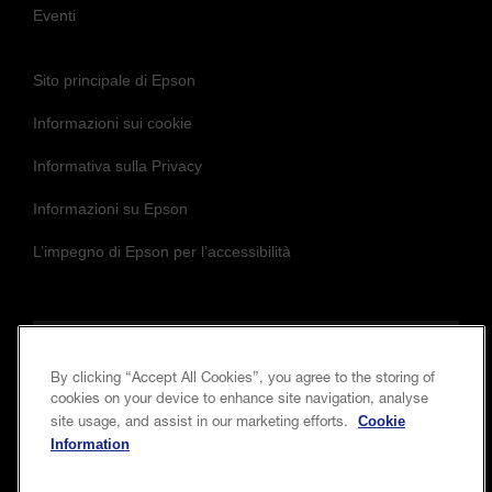
Eventi
Sito principale di Epson
Informazioni sui cookie
Informativa sulla Privacy
Informazioni su Epson
L’impegno di Epson per l’accessibilità
Seguici per essere sempre aggiornato e in
By clicking “Accept All Cookies”, you agree to the storing of
contatto con noi
cookies on your device to enhance site navigation, analyse
Cookie
site usage, and assist in our marketing efforts.
Information