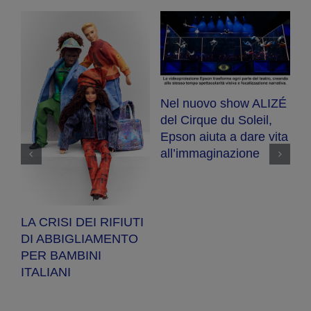
Nel nuovo show ALIZÉ
E
del Cirque du Soleil,
R
Epson aiuta a dare vita
se
ot
all’immaginazione
a
a
pe
LA CRISI DEI RIFIUTI
DI ABBIGLIAMENTO
PER BAMBINI
ITALIANI