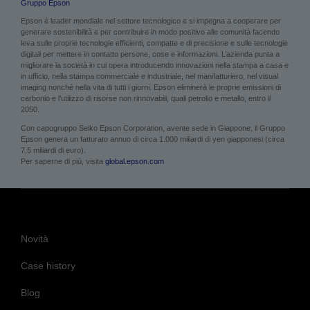
Gruppo Epson
Epson è leader mondiale nel settore tecnologico e si impegna a cooperare per
generare sostenibilità e per contribuire in modo positivo alle comunità facendo
leva sulle proprie tecnologie efficienti, compatte e di precisione e sulle tecnologie
digitali per mettere in contatto persone, cose e informazioni. L’azienda punta a
migliorare la società in cui opera introducendo innovazioni nella stampa a casa e
in ufficio, nella stampa commerciale e industriale, nel manifatturiero, nel visual
imaging nonché nella vita di tutti i giorni. Epson eliminerà le proprie emissioni di
carbonio e l’utilizzo di risorse non rinnovabili, quali petrolio e metallo, entro il
2050.
Con capogruppo Seiko Epson Corporation, avente sede in Giappone, il Gruppo
Epson genera un fatturato annuo di circa 1.000 miliardi di yen giapponesi (circa
7,5 miliardi di euro).
Per saperne di più, visita
global.epson.com
Novità
Case history
Blog