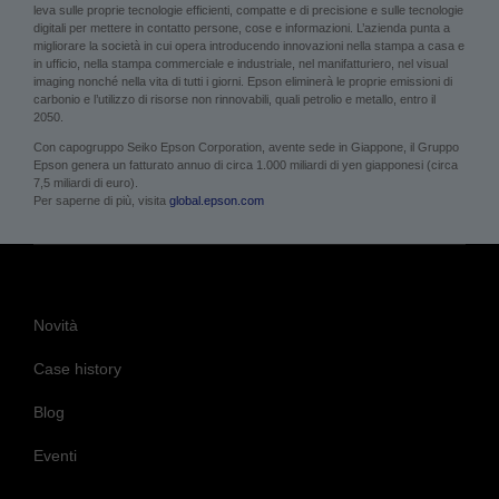
Con capogruppo Seiko Epson Corporation, avente sede in Giappone, il Gruppo
Epson genera un fatturato annuo di circa 1.000 miliardi di yen giapponesi (circa
7,5 miliardi di euro).
Per saperne di più, visita
global.epson.com
Novità
Case history
Blog
Eventi
Sito principale di Epson
Informazioni sui cookie
Informativa sulla Privacy