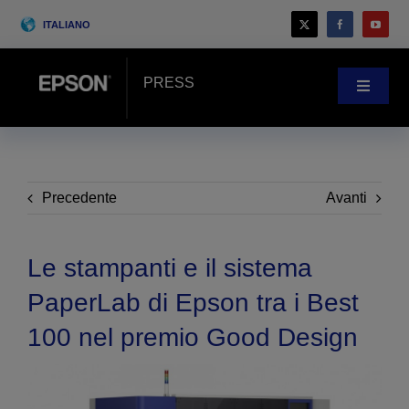
Skip
ITALIANO
to
content
PRESS
Toggle
Navigat
Novità
Case history
Precedente
Avanti
Blog
Le stampanti e il sistema
PaperLab di Epson tra i Best
Eventi
100 nel premio Good Design
Search
for: