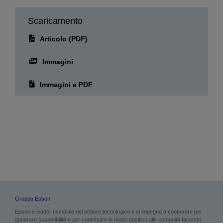
Immagini
Immagini e PDF
Gruppo Epson
Epson è leader mondiale nel settore tecnologico e si impegna a cooperare per
generare sostenibilità e per contribuire in modo positivo alle comunità facendo
leva sulle proprie tecnologie efficienti, compatte e di precisione e sulle tecnologie
digitali per mettere in contatto persone, cose e informazioni. L’azienda punta a
migliorare la società in cui opera introducendo innovazioni nella stampa a casa e
in ufficio, nella stampa commerciale e industriale, nel manifatturiero, nel visual
imaging nonché nella vita di tutti i giorni. Epson eliminerà le proprie emissioni di
carbonio e l’utilizzo di risorse non rinnovabili, quali petrolio e metallo, entro il
2050.