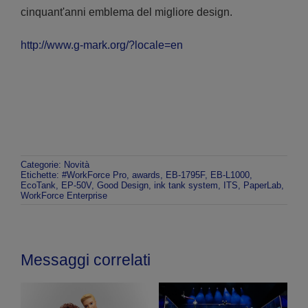
cinquant'anni emblema del migliore design.
http://www.g-mark.org/?locale=en
Categorie:
Novità
Etichette:
#WorkForce Pro
,
awards
,
EB-1795F
,
EB-L1000
,
EcoTank
,
EP-50V
,
Good Design
,
ink tank system
,
ITS
,
PaperLab
,
WorkForce Enterprise
Messaggi correlati