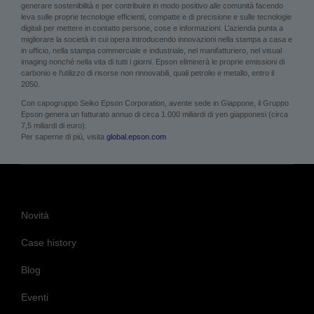
generare sostenibilità e per contribuire in modo positivo alle comunità facendo
leva sulle proprie tecnologie efficienti, compatte e di precisione e sulle tecnologie
digitali per mettere in contatto persone, cose e informazioni. L’azienda punta a
migliorare la società in cui opera introducendo innovazioni nella stampa a casa e
in ufficio, nella stampa commerciale e industriale, nel manifatturiero, nel visual
imaging nonché nella vita di tutti i giorni. Epson eliminerà le proprie emissioni di
carbonio e l’utilizzo di risorse non rinnovabili, quali petrolio e metallo, entro il
2050.
Con capogruppo Seiko Epson Corporation, avente sede in Giappone, il Gruppo
Epson genera un fatturato annuo di circa 1.000 miliardi di yen giapponesi (circa
7,5 miliardi di euro).
Per saperne di più, visita
global.epson.com
Novità
Case history
Blog
Eventi