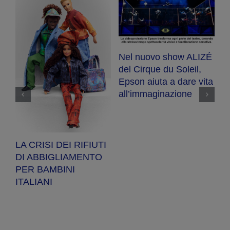
Nel nuovo show ALIZÉ
E
del Cirque du Soleil,
R
Epson aiuta a dare vita
se
ot
all’immaginazione
a
a
pe
LA CRISI DEI RIFIUTI
DI ABBIGLIAMENTO
PER BAMBINI
ITALIANI