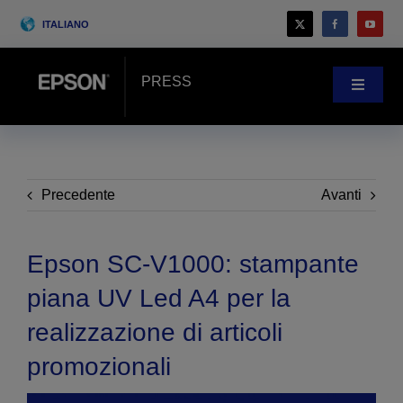
Skip
ITALIANO
to
content
PRESS
Toggle
Navigat
Novità
Case history
Precedente
Avanti
Blog
Epson SC-V1000: stampante
piana UV Led A4 per la
Eventi
realizzazione di articoli
promozionali
Search
for: