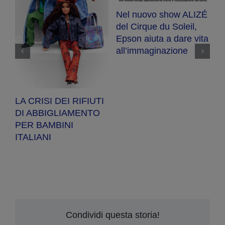
Nel nuovo show ALIZÉ
E
del Cirque du Soleil,
R
Epson aiuta a dare vita
se
ot
all’immaginazione
a
a
pe
LA CRISI DEI RIFIUTI
DI ABBIGLIAMENTO
PER BAMBINI
ITALIANI
Condividi questa storia!