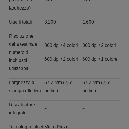
larghezza)
Ugelli totali
3.200
1.600
Risoluzione
della testina e
300 dpi / 4 colori
300 dpi / 2 colori
numero di
600 dpi / 2 colori
600 dpi / 1 colore
inchiostri
utilizzabili
Larghezza di
67,2 mm (2,65
67,2 mm (2,65
stampa effettiva
pollici)
pollici)
Riscaldatore
Si
Si
integrato
Tecnologia inkjet Micro Piezo: