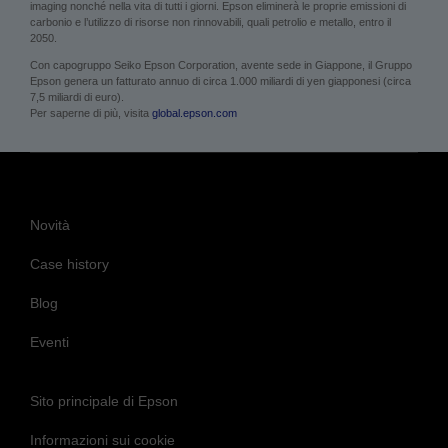
imaging nonché nella vita di tutti i giorni. Epson eliminerà le proprie emissioni di
carbonio e l’utilizzo di risorse non rinnovabili, quali petrolio e metallo, entro il
2050.
Con capogruppo Seiko Epson Corporation, avente sede in Giappone, il Gruppo
Epson genera un fatturato annuo di circa 1.000 miliardi di yen giapponesi (circa
7,5 miliardi di euro).
Per saperne di più, visita
global.epson.com
Novità
Case history
Blog
Eventi
Sito principale di Epson
Informazioni sui cookie