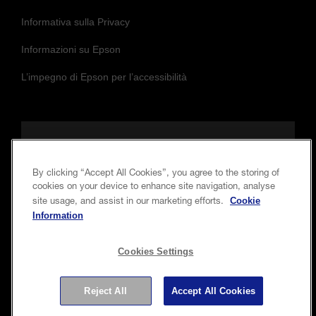
Informativa sulla Privacy
Informazioni su Epson
L’impegno di Epson per l’accessibilità
Seguici per essere sempre aggiornato e in
contatto con noi
By clicking “Accept All Cookies”, you agree to the storing of
cookies on your device to enhance site navigation, analyse
Cookie
site usage, and assist in our marketing efforts.
Information
Cookies Settings
Reject All
Accept All Cookies
Copyright © 2026 Seiko Epson Corporation. Tutti i diritti
riservati.