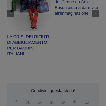
del Cirque du Soleil,
R
Epson aiuta a dare vita
se
ot
all’immaginazione
a
a
pe
LA CRISI DEI RIFIUTI
DI ABBIGLIAMENTO
PER BAMBINI
ITALIANI
Condividi questa storia!