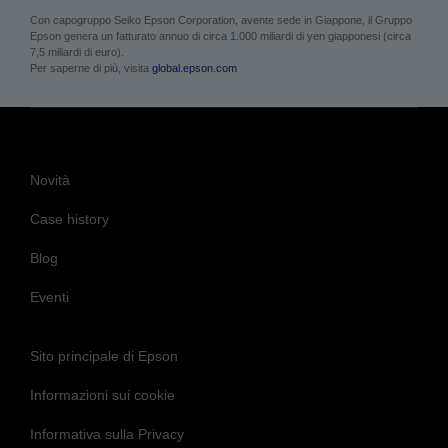
Con capogruppo Seiko Epson Corporation, avente sede in Giappone, il Gruppo
Epson genera un fatturato annuo di circa 1.000 miliardi di yen giapponesi (circa
7,5 miliardi di euro).
Per saperne di più, visita
global.epson.com
Novità
Case history
Blog
Eventi
Sito principale di Epson
Informazioni sui cookie
Informativa sulla Privacy