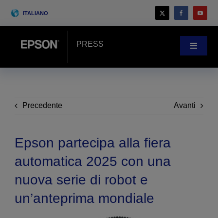
Skip
ITALIANO
to
content
PRESS
Toggle
Navigat
Novità
Case history
Precedente
Avanti
Blog
Epson partecipa alla fiera
automatica 2025 con una
Eventi
nuova serie di robot e
un’anteprima mondiale
Search
for: