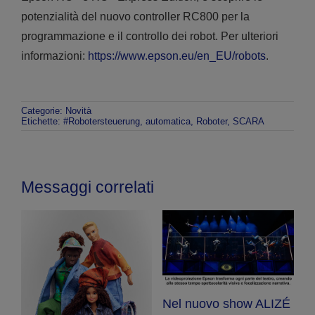
potenzialità del nuovo controller RC800 per la
programmazione e il controllo dei robot. Per ulteriori
informazioni:
https://www.epson.eu/en_EU/robots
.
Categorie:
Novità
Etichette:
#Robotersteuerung
,
automatica
,
Roboter
,
SCARA
Messaggi correlati
Nel nuovo show ALIZÉ
E