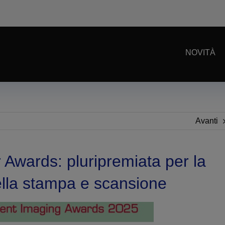
NOVITÀ
Avanti
 Awards: pluripremiata per la
ella stampa e scansione