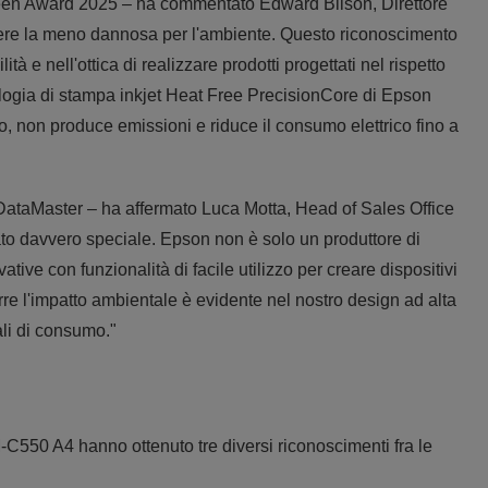
reen Award 2025 – ha commentato Edward Bilson, Direttore
ere la meno dannosa per l'ambiente. Questo riconoscimento
à e nell'ottica di realizzare prodotti progettati nel rispetto
logia di stampa inkjet Heat Free PrecisionCore di Epson
o, non produce emissioni e riduce il consumo elettrico fino a
 DataMaster – ha affermato Luca Motta, Head of Sales Office
tato davvero speciale. Epson non è solo un produttore di
ive con funzionalità di facile utilizzo per creare dispositivi
durre l'impatto ambientale è evidente nel nostro design ad alta
ali di consumo."
550 A4 hanno ottenuto tre diversi riconoscimenti fra le