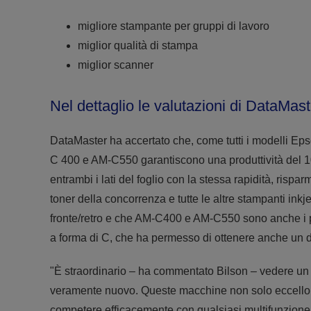
migliore stampante per gruppi di lavoro
miglior qualità di stampa
miglior scanner
Nel dettaglio le valutazioni di DataMas
DataMaster ha accertato che, come tutti i modelli Ep
C 400 e AM-C550 garantiscono una produttività del 10
entrambi i lati del foglio con la stessa rapidità, rispa
toner della concorrenza e tutte le altre stampanti inkj
fronte/retro e che AM-C400 e AM-C550 sono anche i pr
a forma di C, che ha permesso di ottenere anche un 
"È straordinario – ha commentato Bilson – vedere un 
veramente nuovo. Queste macchine non solo eccellono 
competere efficacemente con qualsiasi multifunzione A4 