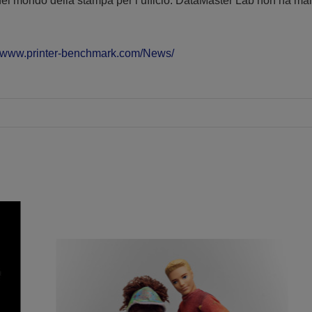
 nel mondo della stampa per l’ufficio. DataMaster Lab non ha mai
//www.printer-benchmark.com/News/