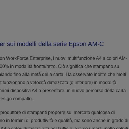
ter sui modelli della serie Epson AM-C
son WorkForce Enterprise, i nuovi multifunzione A4 a colori AM-
0% in modalità fronte/retro. Ciò significa che stampano su
rmiando fino alla metà della carta. Ha osservato inoltre che molti
et funzionano a velocità dimezzata (o inferiore) in modalità
imi dispositivi A4 a presentare un nuovo percorso della carta
design compatto.
produttore di stampanti proporre sul mercato qualcosa di
in termini di produttività e qualità, ma sono anche in grado di
a colori di fascia alta per l'ufficio. Siamo rimasti molto colpiti