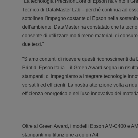
"La tecnologia PrecisionCore di Epson ha vinto il G
Tecnico di DataMaster Lab – perché continua ad ess
sottolinea l'impegno costante di Epson nella sostenibilit
dell'ambiente. DataMaster ha constatato che la tecno
consente di utilizzare molti meno materiali di consum
due terzi."
"Siamo contenti di ricevere questi riconoscimenti da
Print di Epson Italia – il Green Award segna un risul
stampanti; ci impegniamo a integrare tecnologie innovat
versatili ed efficienti. La nostra attenzione volta a ri
efficienza energetica e nell'uso innovativo dei materi
Oltre al Green Award, i modelli Epson AM-C400 e AM-C
stampanti multifunzione a colori A4: