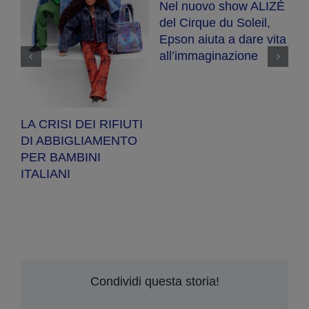
Nel nuovo show ALIZÉ
E
del Cirque du Soleil,
R
Epson aiuta a dare vita
se
ot
all’immaginazione
a
a
pe
LA CRISI DEI RIFIUTI
DI ABBIGLIAMENTO
PER BAMBINI
ITALIANI
Condividi questa storia!