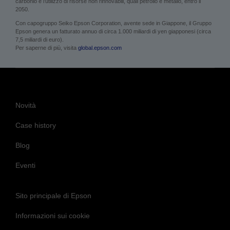
carbonio e l’utilizzo di risorse non rinnovabili, quali petrolio e metallo, entro il
2050.
Con capogruppo Seiko Epson Corporation, avente sede in Giappone, il Gruppo
Epson genera un fatturato annuo di circa 1.000 miliardi di yen giapponesi (circa
7,5 miliardi di euro).
Per saperne di più, visita
global.epson.com
Novità
Case history
Blog
Eventi
Sito principale di Epson
Informazioni sui cookie