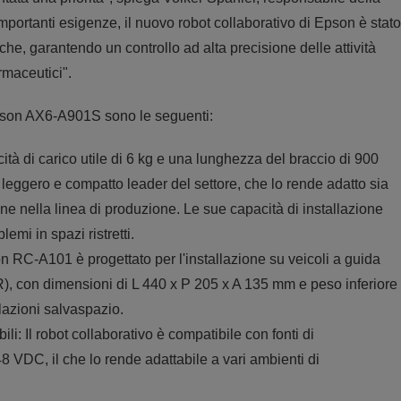
portanti esigenze, il nuovo robot collaborativo di Epson è stato
he, garantendo un controllo ad alta precisione delle attività
rmaceutici".
 Epson AX6-A901S sono le seguenti:
tà di carico utile di 6 kg e una lunghezza del braccio di 900
eggero e compatto leader del settore, che lo rende adatto sia
ione nella linea di produzione. Le sue capacità di installazione
emi in spazi ristretti.
on RC-A101 è progettato per l'installazione su veicoli a guida
, con dimensioni di L 440 x P 205 x A 135 mm e peso inferiore
lazioni salvaspazio.
i: Il robot collaborativo è compatibile con fonti di
VDC, il che lo rende adattabile a vari ambienti di