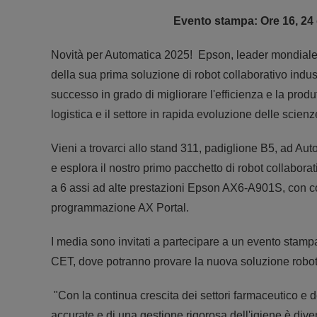
Evento stampa: Ore 16, 24 
Novità per Automatica 2025! Epson, leader mondiale n
della sua prima soluzione di robot collaborativo indus
successo in grado di migliorare l'efficienza e la produt
logistica e il settore in rapida evoluzione delle scienze
Vieni a trovarci allo stand 311, padiglione B5, ad A
e esplora il nostro primo pacchetto di robot collabora
a 6 assi ad alte prestazioni Epson AX6-A901S, con co
programmazione AX Portal.
I media sono invitati a partecipare a un evento stampa
CET, dove potranno provare la nuova soluzione roboti
"Con la continua crescita dei settori farmaceutico e d
accurate e di una gestione rigorosa dell'igiene è dive