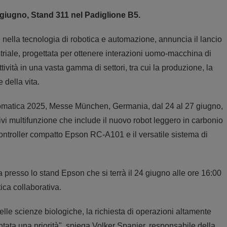
giugno, Stand 311 nel Padiglione B5.
ella tecnologia di robotica e automazione, annuncia il lancio
triale, progettata per ottenere interazioni uomo-macchina di
tività in una vasta gamma di settori, tra cui la produzione, la
 della vita.
utomatica 2025, Messe München, Germania, dal 24 al 27 giugno,
tivi multifunzione che include il nuovo robot leggero in carbonio
ntroller compatto Epson RC-A101 e il versatile sistema di
 presso lo stand Epson che si terrà il 24 giugno alle ore 16:00
ca collaborativa.
elle scienze biologiche, la richiesta di operazioni altamente
ntata una priorità", spiega Volker Spanier, responsabile della