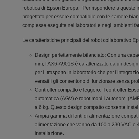
robotica di Epson Europa. "Per rispondere a queste im
progettato per essere compatibile con le camere bianc
complesse eseguite nei laboratori e negli ambienti fa
Le caratteristiche principali del robot collaborativo
Design perfettamente bilanciato: Con una capaci
mm, l'AX6-A901S è caratterizzato da un design l
per il trasporto in laboratorio che per l'integraz
versatili gli consentono di funzionare senza probl
Controller compatto e leggero: Il controller Eps
automatica (AGV) e robot mobili autonomi (AMR)
a 6 kg. Questo design compatto consente instal
Ampia gamma di fonti di alimentazione compatibil
alimentazione che vanno da 100 a 230 VAC e 48 
installazione.