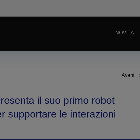
NOVITÀ
Avanti
esenta il suo primo robot
er supportare le interazioni