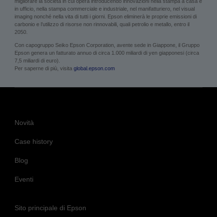
migliorare la società in cui opera introducendo innovazioni nella stampa a casa e
in ufficio, nella stampa commerciale e industriale, nel manifatturiero, nel visual
imaging nonché nella vita di tutti i giorni. Epson eliminerà le proprie emissioni di
carbonio e l’utilizzo di risorse non rinnovabili, quali petrolio e metallo, entro il
2050.
Con capogruppo Seiko Epson Corporation, avente sede in Giappone, il Gruppo
Epson genera un fatturato annuo di circa 1.000 miliardi di yen giapponesi (circa
7,5 miliardi di euro).
Per saperne di più, visita
global.epson.com
Novità
Case history
Blog
Eventi
Sito principale di Epson