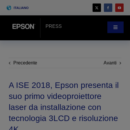
Skip
ITALIANO
to
content
PRESS
Toggle
Navigat
Novità
Case history
Precedente
Avanti
Blog
A ISE 2018, Epson presenta il
suo primo videoproiettore
Eventi
laser da installazione con
tecnologia 3LCD e risoluzione
Search
for:
4K