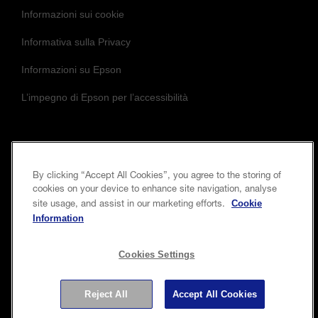
Informazioni sui cookie
Informativa sulla Privacy
Informazioni su Epson
L’impegno di Epson per l’accessibilità
Seguici per essere sempre aggiornato e in
By clicking “Accept All Cookies”, you agree to the storing of
contatto con noi
cookies on your device to enhance site navigation, analyse
Cookie
site usage, and assist in our marketing efforts.
Information
Cookies Settings
Reject All
Accept All Cookies
Copyright © 2026 Seiko Epson Corporation. Tutti i diritti