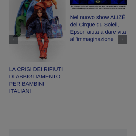
Nel nuovo show ALIZÉ
E
del Cirque du Soleil,
R
Epson aiuta a dare vita
se
ot
all’immaginazione
a
a
pe
LA CRISI DEI RIFIUTI
DI ABBIGLIAMENTO
PER BAMBINI
ITALIANI