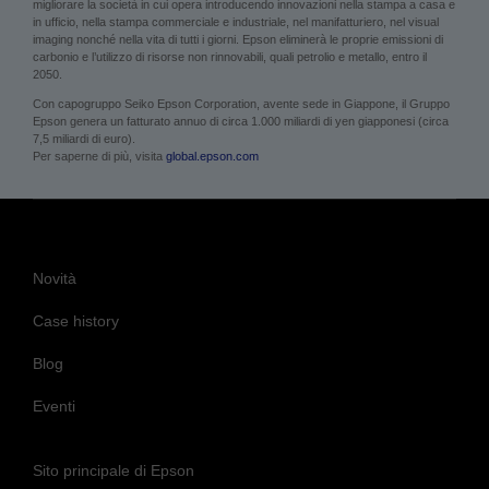
migliorare la società in cui opera introducendo innovazioni nella stampa a casa e
in ufficio, nella stampa commerciale e industriale, nel manifatturiero, nel visual
imaging nonché nella vita di tutti i giorni. Epson eliminerà le proprie emissioni di
carbonio e l’utilizzo di risorse non rinnovabili, quali petrolio e metallo, entro il
2050.
Con capogruppo Seiko Epson Corporation, avente sede in Giappone, il Gruppo
Epson genera un fatturato annuo di circa 1.000 miliardi di yen giapponesi (circa
7,5 miliardi di euro).
Per saperne di più, visita
global.epson.com
Novità
Case history
Blog
Eventi
Sito principale di Epson