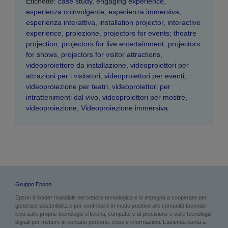
Etichette:
case study
,
engaging experience
,
esperienza coinvolgente
,
esperienza immersiva
,
esperienza interattiva
,
installation projector
,
interactive
experience
,
proiezione
,
projectors for events; theatre
projection
,
projectors for live entertainment
,
projectors
for shows
,
projectors for visitor attractions
,
videoproiettore da installazione
,
videoproiettori per
attrazioni per i visitatori
,
videoproiettori per eventi;
videoproiezione per teatri
,
videoproiettori per
intrattenimenti dal vivo
,
videoproiettori per mostre
,
videoproiezione
,
Videoproiezione immersiva
Gruppo Epson
Epson è leader mondiale nel settore tecnologico e si impegna a cooperare per
generare sostenibilità e per contribuire in modo positivo alle comunità facendo
leva sulle proprie tecnologie efficienti, compatte e di precisione e sulle tecnologie
digitali per mettere in contatto persone, cose e informazioni. L’azienda punta a