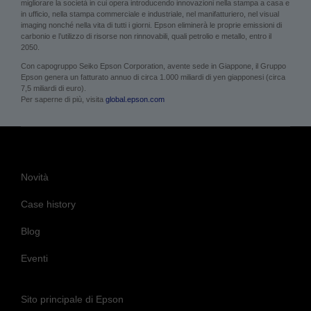
migliorare la società in cui opera introducendo innovazioni nella stampa a casa e
in ufficio, nella stampa commerciale e industriale, nel manifatturiero, nel visual
imaging nonché nella vita di tutti i giorni. Epson eliminerà le proprie emissioni di
carbonio e l’utilizzo di risorse non rinnovabili, quali petrolio e metallo, entro il
2050.
Con capogruppo Seiko Epson Corporation, avente sede in Giappone, il Gruppo
Epson genera un fatturato annuo di circa 1.000 miliardi di yen giapponesi (circa
7,5 miliardi di euro).
Per saperne di più, visita
global.epson.com
Novità
Case history
Blog
Eventi
Sito principale di Epson