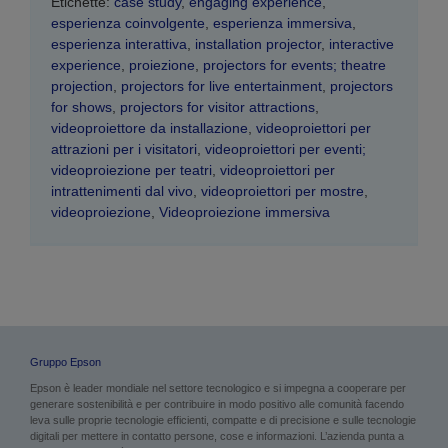
Etichette:
case study
,
engaging experience
,
esperienza coinvolgente
,
esperienza immersiva
,
esperienza interattiva
,
installation projector
,
interactive
experience
,
proiezione
,
projectors for events; theatre
projection
,
projectors for live entertainment
,
projectors
for shows
,
projectors for visitor attractions
,
videoproiettore da installazione
,
videoproiettori per
attrazioni per i visitatori
,
videoproiettori per eventi;
videoproiezione per teatri
,
videoproiettori per
intrattenimenti dal vivo
,
videoproiettori per mostre
,
videoproiezione
,
Videoproiezione immersiva
Gruppo Epson
Epson è leader mondiale nel settore tecnologico e si impegna a cooperare per
generare sostenibilità e per contribuire in modo positivo alle comunità facendo
leva sulle proprie tecnologie efficienti, compatte e di precisione e sulle tecnologie
digitali per mettere in contatto persone, cose e informazioni. L’azienda punta a