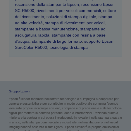
recensione della stampante Epson
,
recensione Epson
SC-R5000
,
rivestimenti per veicoli commerciali
,
settore
del rivestimento
,
soluzioni di stampa digitale
,
stampa
ad alta velocità
,
stampa di rivestimenti per veicoli
,
stampante a bassa manutenzione
,
stampante ad
asciugatura rapida
,
stampante con resina a base
d'acqua
,
stampante di largo formato
,
supporto Epson
,
SureColor R5000
,
tecnologia di stampa
Gruppo Epson
Epson è leader mondiale nel settore tecnologico e si impegna a cooperare per
generare sostenibilità e per contribuire in modo positivo alle comunità facendo
leva sulle proprie tecnologie efficienti, compatte e di precisione e sulle tecnologie
digitali per mettere in contatto persone, cose e informazioni. L’azienda punta a
migliorare la società in cui opera introducendo innovazioni nella stampa a casa e
in ufficio, nella stampa commerciale e industriale, nel manifatturiero, nel visual
imaging nonché nella vita di tutti i giorni. Epson eliminerà le proprie emissioni di