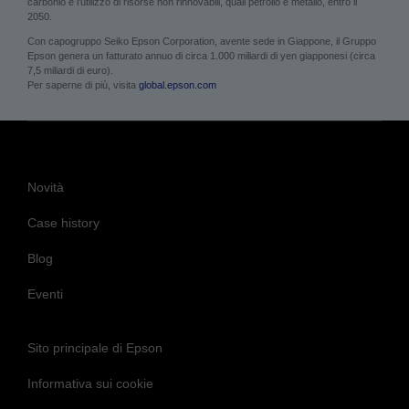
carbonio e l’utilizzo di risorse non rinnovabili, quali petrolio e metallo, entro il
2050.
Con capogruppo Seiko Epson Corporation, avente sede in Giappone, il Gruppo
Epson genera un fatturato annuo di circa 1.000 miliardi di yen giapponesi (circa
7,5 miliardi di euro).
Per saperne di più, visita
global.epson.com
Novità
Case history
Blog
Eventi
Sito principale di Epson
Informativa sui cookie