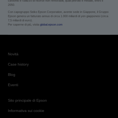
carbonio e l’utilizzo di risorse non rinnovabili, quali petrolio e metallo, entro il
2050.
Con capogruppo Seiko Epson Corporation, avente sede in Giappone, il Gruppo
Epson genera un fatturato annuo di circa 1.000 miliardi di yen giapponesi (circa
7,5 miliardi di euro).
Per saperne di più, visita
global.epson.com
Novità
Case history
Blog
Eventi
Sito principale di Epson
Informativa sui cookie