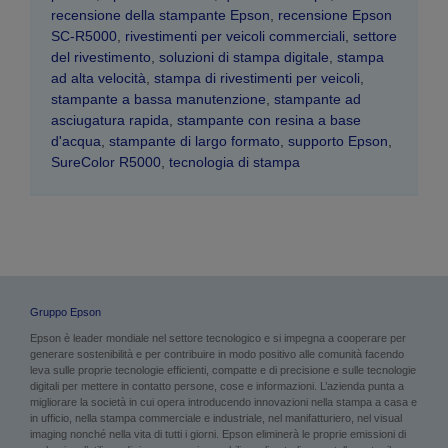
recensione della stampante Epson
,
recensione Epson
SC-R5000
,
rivestimenti per veicoli commerciali
,
settore
del rivestimento
,
soluzioni di stampa digitale
,
stampa
ad alta velocità
,
stampa di rivestimenti per veicoli
,
stampante a bassa manutenzione
,
stampante ad
asciugatura rapida
,
stampante con resina a base
d'acqua
,
stampante di largo formato
,
supporto Epson
,
SureColor R5000
,
tecnologia di stampa
Gruppo Epson
Epson è leader mondiale nel settore tecnologico e si impegna a cooperare per
generare sostenibilità e per contribuire in modo positivo alle comunità facendo
leva sulle proprie tecnologie efficienti, compatte e di precisione e sulle tecnologie
digitali per mettere in contatto persone, cose e informazioni. L’azienda punta a
migliorare la società in cui opera introducendo innovazioni nella stampa a casa e
in ufficio, nella stampa commerciale e industriale, nel manifatturiero, nel visual
imaging nonché nella vita di tutti i giorni. Epson eliminerà le proprie emissioni di