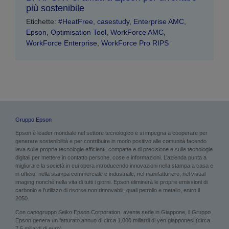
più sostenibile
Etichette:
#HeatFree
,
casestudy
,
Enterprise AMC
,
Epson
,
Optimisation Tool
,
WorkForce AMC
,
WorkForce Enterprise
,
WorkForce Pro RIPS
Gruppo Epson
Epson è leader mondiale nel settore tecnologico e si impegna a cooperare per
generare sostenibilità e per contribuire in modo positivo alle comunità facendo
leva sulle proprie tecnologie efficienti, compatte e di precisione e sulle tecnologie
digitali per mettere in contatto persone, cose e informazioni. L’azienda punta a
migliorare la società in cui opera introducendo innovazioni nella stampa a casa e
in ufficio, nella stampa commerciale e industriale, nel manifatturiero, nel visual
imaging nonché nella vita di tutti i giorni. Epson eliminerà le proprie emissioni di
carbonio e l’utilizzo di risorse non rinnovabili, quali petrolio e metallo, entro il
2050.
Con capogruppo Seiko Epson Corporation, avente sede in Giappone, il Gruppo
Epson genera un fatturato annuo di circa 1.000 miliardi di yen giapponesi (circa
7,5 miliardi di euro).