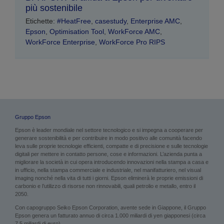
più sostenibile
Etichette:
#HeatFree
,
casestudy
,
Enterprise AMC
,
Epson
,
Optimisation Tool
,
WorkForce AMC
,
WorkForce Enterprise
,
WorkForce Pro RIPS
Gruppo Epson
Epson è leader mondiale nel settore tecnologico e si impegna a cooperare per
generare sostenibilità e per contribuire in modo positivo alle comunità facendo
leva sulle proprie tecnologie efficienti, compatte e di precisione e sulle tecnologie
digitali per mettere in contatto persone, cose e informazioni. L’azienda punta a
migliorare la società in cui opera introducendo innovazioni nella stampa a casa e
in ufficio, nella stampa commerciale e industriale, nel manifatturiero, nel visual
imaging nonché nella vita di tutti i giorni. Epson eliminerà le proprie emissioni di
carbonio e l’utilizzo di risorse non rinnovabili, quali petrolio e metallo, entro il
2050.
Con capogruppo Seiko Epson Corporation, avente sede in Giappone, il Gruppo
Epson genera un fatturato annuo di circa 1.000 miliardi di yen giapponesi (circa
7,5 miliardi di euro).