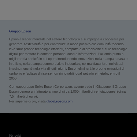
Gruppo Epson
Epson è leader mondiale nel settore tecnologico e si impegna a cooperare per
generare sostenibilità e per contribuire in modo positivo alle comunità facendo
leva sulle proprie tecnologie efficienti, compatte e di precisione e sulle tecnologie
digitali per mettere in contatto persone, cose e informazioni. L’azienda punta a
migliorare la società in cui opera introducendo innovazioni nella stampa a casa e
in ufficio, nella stampa commerciale e industriale, nel manifatturiero, nel visual
imaging nonché nella vita di tutti i giorni. Epson eliminerà le proprie emissioni di
carbonio e l’utilizzo di risorse non rinnovabili, quali petrolio e metallo, entro il
2050.
Con capogruppo Seiko Epson Corporation, avente sede in Giappone, il Gruppo
Epson genera un fatturato annuo di circa 1.000 miliardi di yen giapponesi (circa
7,5 miliardi di euro).
Per saperne di più, visita
global.epson.com
Novità