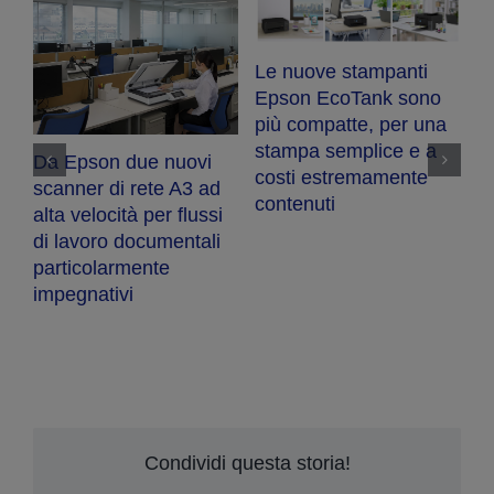
Le nuove stampanti
ot
Epson EcoTank sono
S-
più compatte, per una
iù
stampa semplice e a
Da Epson due nuovi
costi estremamente
scanner di rete A3 ad
contenuti
alta velocità per flussi
di lavoro documentali
particolarmente
impegnativi
E
n
de
W
Condividi questa storia!