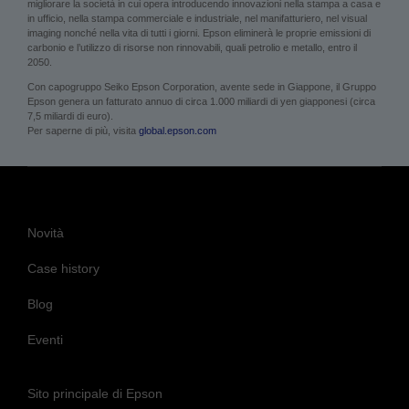
migliorare la società in cui opera introducendo innovazioni nella stampa a casa e
in ufficio, nella stampa commerciale e industriale, nel manifatturiero, nel visual
imaging nonché nella vita di tutti i giorni. Epson eliminerà le proprie emissioni di
carbonio e l’utilizzo di risorse non rinnovabili, quali petrolio e metallo, entro il
2050.
Con capogruppo Seiko Epson Corporation, avente sede in Giappone, il Gruppo
Epson genera un fatturato annuo di circa 1.000 miliardi di yen giapponesi (circa
7,5 miliardi di euro).
Per saperne di più, visita
global.epson.com
Novità
Case history
Blog
Eventi
Sito principale di Epson