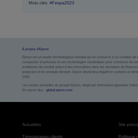
Mots clés:
#Fespa2023
À propos d’Epson
Epson est un leader technologique mondial qui se consacre à co-création de l
compactes et précises et ses technologies numériques pour connecter les perso
problèmes de société grâce à des innovations dans les domaines de l’impression
projection et les produits lifestyle. Epson deviendra négatif en carbone et élimin
2050.
Les ventes annuelles du groupe Epson, dirigé par l’entreprise japonaise Seiko
En savoir plus :
global.epson.com
Actualités
Site princ
Témoignages clients
Politique 