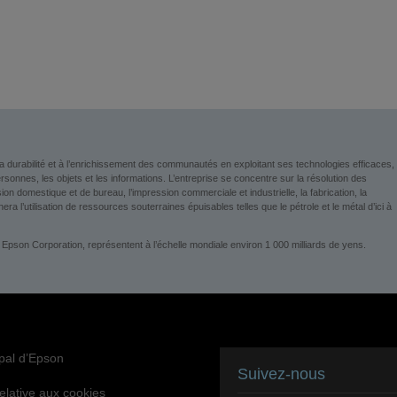
a durabilité et à l’enrichissement des communautés en exploitant ses technologies efficaces,
nnes, les objets et les informations. L’entreprise se concentre sur la résolution des
 domestique et de bureau, l’impression commerciale et industrielle, la fabrication, la
era l’utilisation de ressources souterraines épuisables telles que le pétrole et le métal d’ici à
 Epson Corporation, représentent à l’échelle mondiale environ 1 000 milliards de yens.
ipal d’Epson
Suivez-nous
relative aux cookies