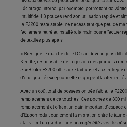
niveaux élevés de production et de qualité sans avoir
l’éclairage interne, par exemple, permettent de vérifie
intuitif de 4,3 pouces rend son utilisation rapide et 
la F2200 reste stable, ne nécessitant que peu de manipu
facilement retiré et installé à la main pour effectuer
de textiles plus épais.
« Bien que le marché du DTG soit devenu plus diffici
Kendle, responsable de la gestion des produits comme
SureColor F2200 offre aux start-ups et aux entreprise
d'une qualité exceptionnelle et qui peut facilement é
Avec un coût total de possession très faible, la F22
remplacement de cartouches. Ces poches de 800 ml (
remplacement et offrent un gain important d’espace e
d’Epson réduit également la migration entre le jaune et
clairs, tout en gardant une homogénéité avec les résu