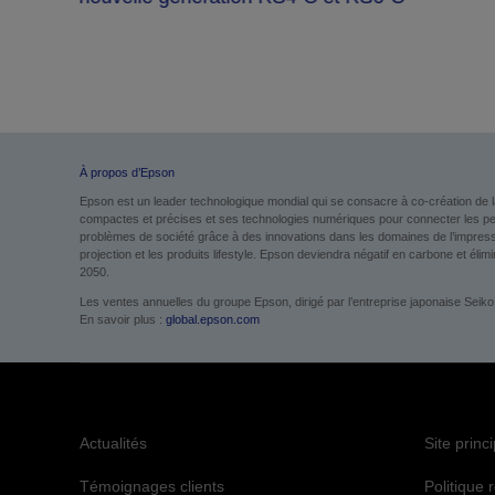
À propos d’Epson
Epson est un leader technologique mondial qui se consacre à co-création de l
compactes et précises et ses technologies numériques pour connecter les perso
problèmes de société grâce à des innovations dans les domaines de l’impression
projection et les produits lifestyle. Epson deviendra négatif en carbone et élimin
2050.
Les ventes annuelles du groupe Epson, dirigé par l’entreprise japonaise Seiko
En savoir plus :
global.epson.com
Actualités
Site princ
Témoignages clients
Politique 