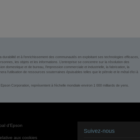
a durabilité et à l’enrichissement des communautés en exploitant ses technologies efficaces,
nnes, les objets et les informations. L’entreprise se concentre sur la résolution des
 domestique et de bureau, l’impression commerciale et industrielle, la fabrication, la
era l’utilisation de ressources souterraines épuisables telles que le pétrole et le métal d’ici à
 Epson Corporation, représentent à l’échelle mondiale environ 1 000 milliards de yens.
ipal d’Epson
Suivez-nous
relative aux cookies