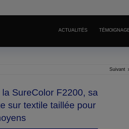
ACTUALITÉS
TÉMOIGNAGE
Suivant
 la SureColor F2200, sa
 sur textile taillée pour
moyens