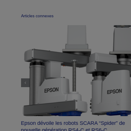
Articles connexes
ion
Epson dévoile les robots SCARA “Spider” de
la
nouvelle génération RS4-C et RS6-C