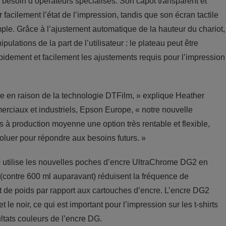
 besoin d’opérateurs spécialisés. Son capot transparent et
r facilement l’état de l’impression, tandis que son écran tactile
simple. Grâce à l’ajustement automatique de la hauteur du chariot,
lations de la part de l’utilisateur : le plateau peut être
 rapidement et facilement les ajustements requis pour l’impression
le en raison de la technologie DTFilm, » explique Heather
rciaux et industriels, Epson Europe, « notre nouvelle
s à production moyenne une option très rentable et flexible,
voluer pour répondre aux besoins futurs. »
00 utilise les nouvelles poches d’encre UltraChrome DG2 en
contre 600 ml auparavant) réduisent la fréquence de
t de poids par rapport aux cartouches d’encre. L’encre DG2
 le noir, ce qui est important pour l’impression sur les t-shirts
ltats couleurs de l’encre DG.