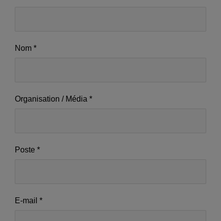
us
-
fr_CH
Nom
*
-
Setup
ok
Organisation / Média
*
Poste
*
E-mail
*