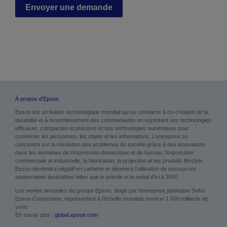
Envoyer une demande
À propos d’Epson
Epson est un leader technologique mondial qui se consacre à co-création de la
durabilité et à l’enrichissement des communautés en exploitant ses technologies
efficaces, compactes et précises et ses technologies numériques pour
connecter les personnes, les objets et les informations. L’entreprise se
concentre sur la résolution des problèmes de société grâce à des innovations
dans les domaines de l’impression domestique et de bureau, l’impression
commerciale et industrielle, la fabrication, la projection et les produits lifestyle.
Epson deviendra négatif en carbone et éliminera l’utilisation de ressources
souterraines épuisables telles que le pétrole et le métal d’ici à 2050.
Les ventes annuelles du groupe Epson, dirigé par l’entreprise japonaise Seiko
Epson Corporation, représentent à l’échelle mondiale environ 1 000 milliards de
yens.
En savoir plus :
global.epson.com