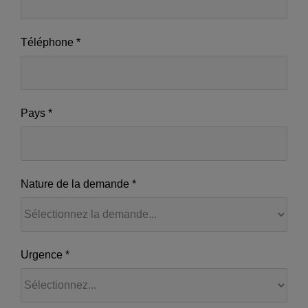
Téléphone
*
Pays
*
Nature de la demande
*
Nature
Urgence
*
de
la
demande