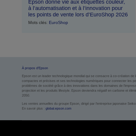
Epson donne vie aux étiquettes couleur,
à l’automatisation et à l’innovation pour
les points de vente lors d’EuroShop 2026
Mots clés:
EuroShop
À propos d’Epson
Epson est un leader technologique mondial qui se consacre à co-création de l
compactes et précises et ses technologies numériques pour connecter les perso
problèmes de société grâce à des innovations dans les domaines de l’impression
projection et les produits lifestyle. Epson deviendra négatif en carbone et élimin
2050.
Les ventes annuelles du groupe Epson, dirigé par l’entreprise japonaise Seiko
En savoir plus :
global.epson.com