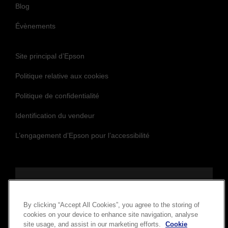
Blog
Évènements
Site principal d’Epson
Politique relative aux cookies
Politique de confidentialité
Identification du vendeur
L’engagement d’Epson pour l’accessibilité
Suivez-nous
By clicking “Accept All Cookies”, you agree to the storing of
cookies on your device to enhance site navigation, analyse
site usage, and assist in our marketing efforts.
Cookie