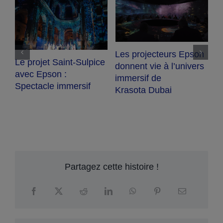
D
es
Les projecteurs Epson
Le projet Saint-Sulpice
S
donnent vie à l’univers
avec Epson :
d
immersif de
Spectacle immersif
i
Krasota Dubai
e
Partagez cette histoire !