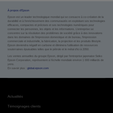
À propos d’Epson
Epson est un leader technologique mondial qui se consacre à co-création de la
durabilité et à l’enrichissement des communautés en exploitant ses technologies
efficaces, compactes et précises et ses technologies numériques pour
connecter les personnes, les objets et les informations. L’entreprise se
concentre sur la résolution des problèmes de société grâce à des innovations
dans les domaines de l’impression domestique et de bureau, l’impression
commerciale et industrielle, la fabrication, la projection et les produits lifestyle.
Epson deviendra négatif en carbone et éliminera l’utilisation de ressources
souterraines épuisables telles que le pétrole et le métal d’ici à 2050.
Les ventes annuelles du groupe Epson, dirigé par l’entreprise japonaise Seiko
Epson Corporation, représentent à l’échelle mondiale environ 1 000 milliards de
yens.
En savoir plus :
global.epson.com
Actualités
Témoignages clients