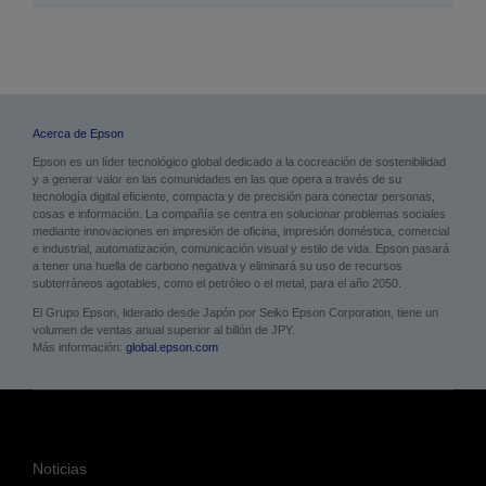
Acerca de Epson
Epson es un líder tecnológico global dedicado a la cocreación de sostenibilidad
y a generar valor en las comunidades en las que opera a través de su
tecnología digital eficiente, compacta y de precisión para conectar personas,
cosas e información. La compañía se centra en solucionar problemas sociales
mediante innovaciones en impresión de oficina, impresión doméstica, comercial
e industrial, automatización, comunicación visual y estilo de vida. Epson pasará
a tener una huella de carbono negativa y eliminará su uso de recursos
subterráneos agotables, como el petróleo o el metal, para el año 2050.
El Grupo Epson, liderado desde Japón por Seiko Epson Corporation, tiene un
volumen de ventas anual superior al billón de JPY.
Más información:
global.epson.com
Noticias