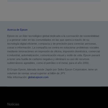
Acerca de Epson
Epson es un líder tecnológico global dedicado a la cocreación de sostenibilidad
y a generar valor en las comunidades en las que opera a través de su
tecnología digital eficiente, compacta y de precisión para conectar personas,
cosas e información. La compañía se centra en solucionar problemas sociales
mediante innovaciones en impresión de oficina, impresión doméstica, comercial
e industrial, automatización, comunicación visual y estilo de vida. Epson pasará
a tener una huella de carbono negativa y eliminará su uso de recursos
subterráneos agotables, como el petróleo o el metal, para el año 2050.
El Grupo Epson, liderado desde Japón por Seiko Epson Corporation, tiene un
volumen de ventas anual superior al billón de JPY.
Más información:
global.epson.com
Noticias