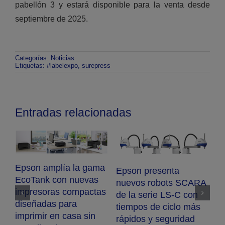
pabellón 3 y estará disponible para la venta desde
septiembre de 2025.
Categorías:
Noticias
Etiquetas:
#labelexpo
,
surepress
Entradas relacionadas
A
Epson amplía la gama
E
ColorWorks con la
S