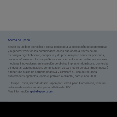
Imágenes
Imágenes y PDF
Acerca de Epson
Epson es un líder tecnológico global dedicado a la cocreación de sostenibilidad
y a generar valor en las comunidades en las que opera a través de su
tecnología digital eficiente, compacta y de precisión para conectar personas,
cosas e información. La compañía se centra en solucionar problemas sociales
mediante innovaciones en impresión de oficina, impresión doméstica, comercial
e industrial, automatización, comunicación visual y estilo de vida. Epson pasará
a tener una huella de carbono negativa y eliminará su uso de recursos
subterráneos agotables, como el petróleo o el metal, para el año 2050.