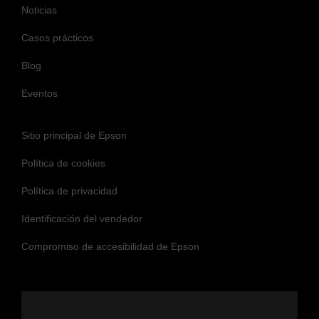
El Grupo Epson, liderado desde Japón por Seiko Epson Corporation, tiene un
volumen de ventas anual superior al billón de JPY.
Más información:
global.epson.com
Noticias
Casos prácticos
Blog
Eventos
Sitio principal de Epson
Política de cookies
Política de privacidad
Identificación del vendedor