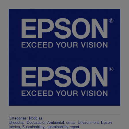
Categorías:
Noticias
Etiquetas:
Declaración Ambiental
,
emas
,
Environment
,
Epson
Ibérica
,
Sustainability
,
sustainability report