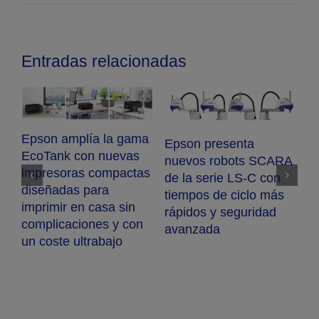
Entradas relacionadas
A
Epson amplía la gama
E
ColorWorks con la
S
nueva impresora de
Epson amplía su gama
p
etiquetas en color CW-
de impresoras para
s
D3800e
entorno profesional de
c
alto volumen de
c
impresión con un