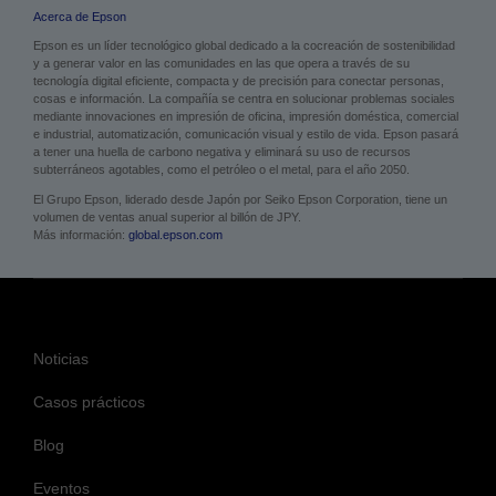
Acerca de Epson
Epson es un líder tecnológico global dedicado a la cocreación de sostenibilidad
y a generar valor en las comunidades en las que opera a través de su
tecnología digital eficiente, compacta y de precisión para conectar personas,
cosas e información. La compañía se centra en solucionar problemas sociales
mediante innovaciones en impresión de oficina, impresión doméstica, comercial
e industrial, automatización, comunicación visual y estilo de vida. Epson pasará
a tener una huella de carbono negativa y eliminará su uso de recursos
subterráneos agotables, como el petróleo o el metal, para el año 2050.
El Grupo Epson, liderado desde Japón por Seiko Epson Corporation, tiene un
volumen de ventas anual superior al billón de JPY.
Más información:
global.epson.com