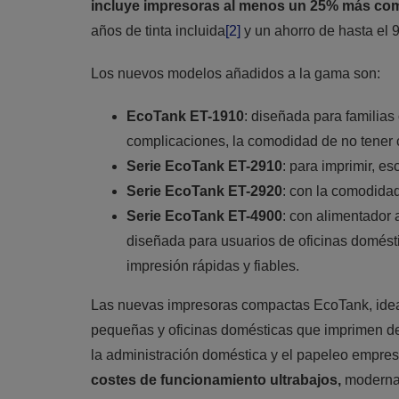
incluye impresoras al menos un 25% más co
años de tinta incluida
[2]
y un ahorro de hasta el 
Los nuevos modelos añadidos a la gama son:
EcoTank ET-1910
: diseñada para familia
complicaciones, la comodidad de no tener c
Serie EcoTank ET-2910
: para imprimir, es
Serie EcoTank ET-2920
: con la comodidad
Serie EcoTank ET-4900
: con alimentador 
diseñada para usuarios de oficinas domést
impresión rápidas y fiables.
Las nuevas impresoras compactas EcoTank, idea
pequeñas y oficinas domésticas que imprimen de
la administración doméstica y el papeleo empres
costes de funcionamiento ultrabajos,
modernas