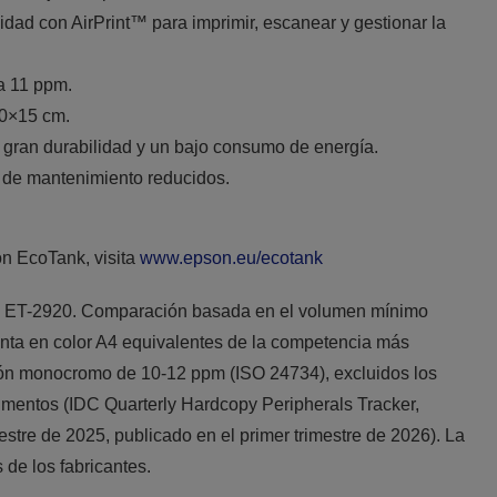
dad con AirPrint™ para imprimir, escanear y gestionar la
a 11 ppm.
10×15 cm.
 gran durabilidad y un bajo consumo de energía.
s de mantenimiento reducidos.
n EcoTank, visita
www.epson.eu/ecotank
0, ET-2920. Comparación basada en el volumen mínimo
inta en color A4 equivalentes de la competencia más
ón monocromo de 10-12 ppm (ISO 24734), excluidos los
mentos (IDC Quarterly Hardcopy Peripherals Tracker,
mestre de 2025, publicado en el primer trimestre de 2026). La
 de los fabricantes.