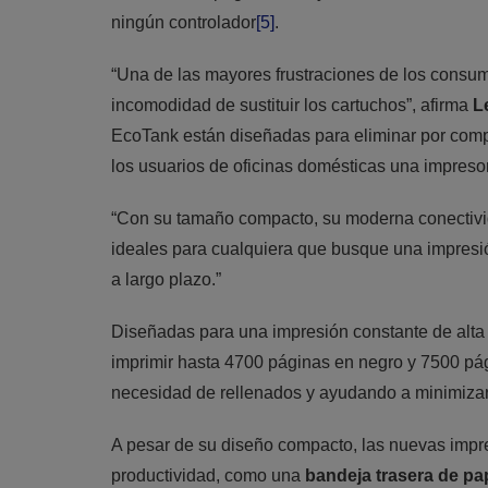
ningún controlador
[5]
.
“Una de las mayores frustraciones de los consum
incomodidad de sustituir los cartuchos”, afirma
L
EcoTank están diseñadas para eliminar por comple
los usuarios de oficinas domésticas una impresora
“Con su tamaño compacto, su moderna conectivid
ideales para cualquiera que busque una impresió
a largo plazo.”
Diseñadas para una impresión constante de alta 
imprimir hasta 4700 páginas en negro y 7500 pá
necesidad de rellenados y ayudando a minimizar 
A pesar de su diseño compacto, las nuevas impr
productividad, como una
bandeja trasera de pa