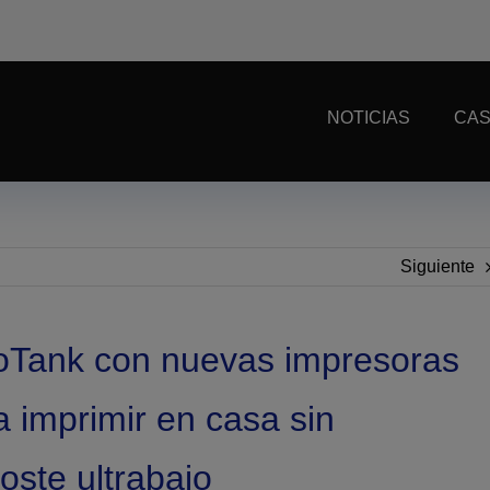
NOTICIAS
CAS
Siguiente
oTank con nuevas impresoras
 imprimir en casa sin
oste ultrabajo