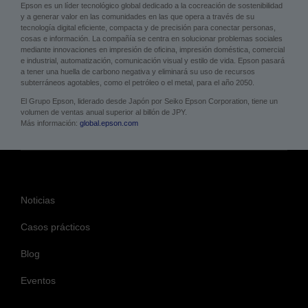
Acerca de Epson
Epson es un líder tecnológico global dedicado a la cocreación de sostenibilidad
y a generar valor en las comunidades en las que opera a través de su
tecnología digital eficiente, compacta y de precisión para conectar personas,
cosas e información. La compañía se centra en solucionar problemas sociales
mediante innovaciones en impresión de oficina, impresión doméstica, comercial
e industrial, automatización, comunicación visual y estilo de vida. Epson pasará
a tener una huella de carbono negativa y eliminará su uso de recursos
subterráneos agotables, como el petróleo o el metal, para el año 2050.
El Grupo Epson, liderado desde Japón por Seiko Epson Corporation, tiene un
volumen de ventas anual superior al billón de JPY.
Más información:
global.epson.com
Noticias