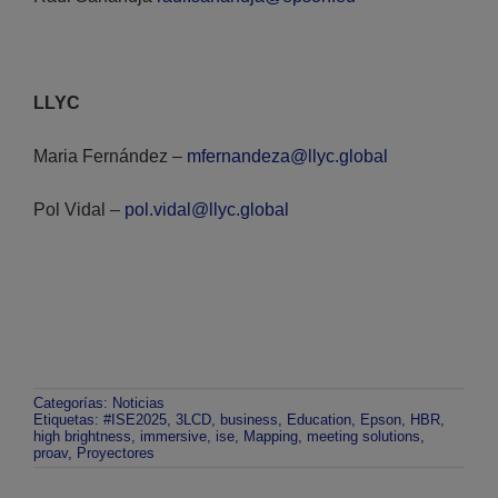
LLYC
Maria Fernández –
mfernandeza@llyc.global
Pol Vidal –
pol.vidal@llyc.global
Categorías:
Noticias
Etiquetas:
#ISE2025
,
3LCD
,
business
,
Education
,
Epson
,
HBR
,
high brightness
,
immersive
,
ise
,
Mapping
,
meeting solutions
,
proav
,
Proyectores