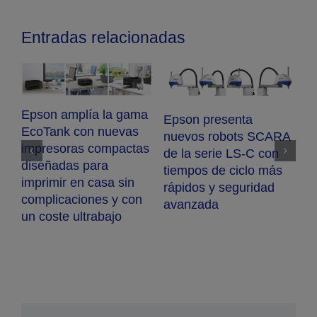
Entradas relacionadas
A
Epson amplía la gama
E
ColorWorks con la
S
nueva impresora de
Epson amplía su gama
p
etiquetas en color CW-
de impresoras para
s
D3800e
entorno profesional de
c
alto volumen de
c
impresión con un
nuevo modelo A3 en
color