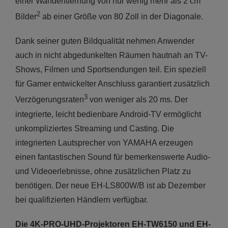
einer Wandentfernung von nur wenig mehr als 2 cm
2
Bilder
ab einer Größe von 80 Zoll in der Diagonale.
Dank seiner guten Bildqualität nehmen Anwender
auch in nicht abgedunkelten Räumen hautnah an TV-
Shows, Filmen und Sportsendungen teil. Ein speziell
für Gamer entwickelter Anschluss garantiert zusätzlich
3
Verzögerungsraten
von weniger als 20 ms. Der
integrierte, leicht bedienbare Android-TV ermöglicht
unkompliziertes Streaming und Casting. Die
integrierten Lautsprecher von YAMAHA erzeugen
einen fantastischen Sound für bemerkenswerte Audio-
und Videoerlebnisse, ohne zusätzlichen Platz zu
benötigen. Der neue EH-LS800W/B ist ab Dezember
bei qualifizierten Händlern verfügbar.
Die 4K-PRO-UHD-Projektoren EH-TW6150 und EH-