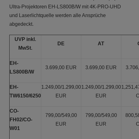
Ultra-Projektoren EH-LS800B/W mit 4K-PRO-UHD
und Laserlichtquelle werden alle Ansprüche
abgedeckt.
UVP inkl.
DE
AT
MwSt.
EH-
3.699,00 EUR
3.699,00 EUR
3.706
LS800B/W
EH-
1.249,00/1.299,00
1.249,00/1.299,00
1,251,4
TW6150/6250
EUR
EUR
CO-
799,00/549,00
799,00/549,00
800,5
FH02/CO-
EUR
EUR
W01