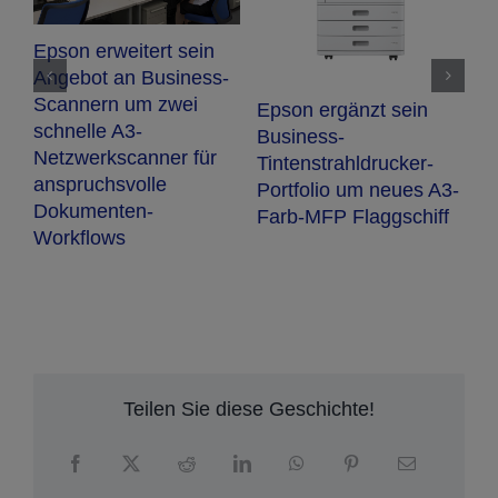
Neuer Einstiegs-
Neuer 76-Zol
Etikettendrucker für
Sublimations
On-Demand-
rgänzt sein
SureColor S
Farbetiketten
s-
von Epson
trahldrucker-
io um neues A3-
P Flaggschiff
Teilen Sie diese Geschichte!