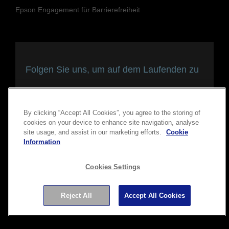
Folgen Sie uns, um auf dem Laufenden zu
bleiben und in Verbindung zu bleiben
By clicking “Accept All Cookies”, you agree to the storing of
cookies on your device to enhance site navigation, analyse
site usage, and assist in our marketing efforts.
Cookie
Information
Copyright © 2026 Seiko Epson Corporation. Alle Rechte
Cookies Settings
vorbehalten.
Reject All
Accept All Cookies