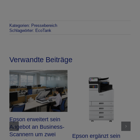
Kategorien:
Pressebereich
Schlagwörter:
EcoTank
Verwandte Beiträge
r
N
Epson erweitert sein
E
Angebot an Business-
O
Scannern um zwei
Epson ergänzt sein
F