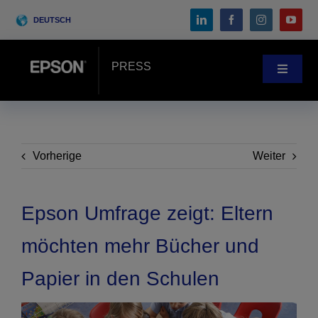
Skip
DEUTSCH
to
content
PRESS
Toggle
Navigat
Pressebereich
Anwenderberichte
Vorherige
Weiter
Blog
Epson Umfrage zeigt: Eltern
möchten mehr Bücher und
Messen & Events
Papier in den Schulen
Search
for: