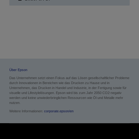
Über Epson
Das Unternehmen setzt einen Fokus auf das Lösen gesellschaftlicher Probleme
durch Innovationen in Bereichen wie das Drucken zu Hause und in
Unternehmen, das Drucken in Handel und Industrie, in der Fertigung sowie für
visuelle und Lifestylelösungen. Epson wird bis zum Jahr 2050 CO2-negativ
werden und keine unwiederbringlichen Ressourcen wie Öl und Metalle mehr
nutzen.
Weitere Informationen:
corporate.epson/en