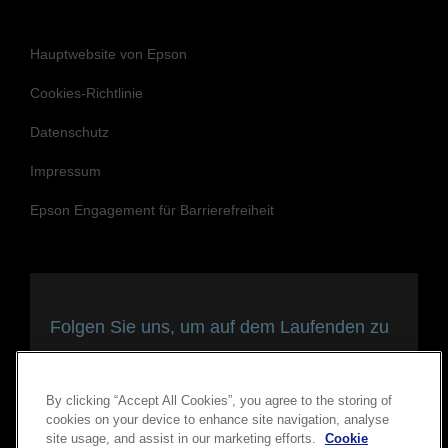
Hauptwebsite von Epson
Cookies-Richtlinie
Datenschutz
Impressum
Epson Engagement für Barrierefreiheit
Folgen Sie uns, um auf dem Laufenden zu
bleiben und in Verbindung zu bleiben
By clicking “Accept All Cookies”, you agree to the storing of
cookies on your device to enhance site navigation, analyse
site usage, and assist in our marketing efforts.
Cookie