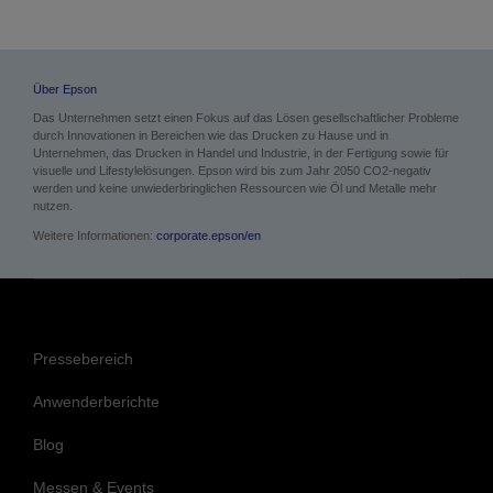
Über Epson
Das Unternehmen setzt einen Fokus auf das Lösen gesellschaftlicher Probleme
durch Innovationen in Bereichen wie das Drucken zu Hause und in
Unternehmen, das Drucken in Handel und Industrie, in der Fertigung sowie für
visuelle und Lifestylelösungen. Epson wird bis zum Jahr 2050 CO2-negativ
werden und keine unwiederbringlichen Ressourcen wie Öl und Metalle mehr
nutzen.
Weitere Informationen:
corporate.epson/en
Pressebereich
Anwenderberichte
Blog
Messen & Events