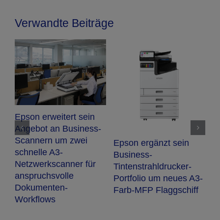
Verwandte Beiträge
r
N
Epson erweitert sein
E
Angebot an Business-
O
Scannern um zwei
Epson ergänzt sein
F
schnelle A3-
Business-
Netzwerkscanner für
Tintenstrahldrucker-
anspruchsvolle
Portfolio um neues A3-
Dokumenten-
Farb-MFP Flaggschiff
Workflows