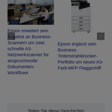
r
N
Epson erweitert sein
E
Angebot an Business-
O
Scannern um zwei
Epson ergänzt sein
F
schnelle A3-
Business-
Netzwerkscanner für
Tintenstrahldrucker-
anspruchsvolle
Portfolio um neues A3-
Dokumenten-
Farb-MFP Flaggschiff
Workflows
Teilen Sie diese Geschichte!