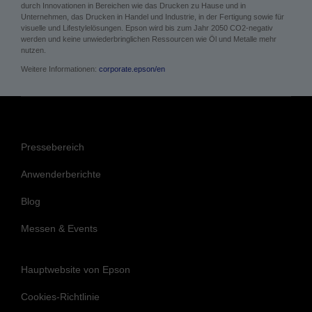
durch Innovationen in Bereichen wie das Drucken zu Hause und in
Unternehmen, das Drucken in Handel und Industrie, in der Fertigung sowie für
visuelle und Lifestylelösungen. Epson wird bis zum Jahr 2050 CO2-negativ
werden und keine unwiederbringlichen Ressourcen wie Öl und Metalle mehr
nutzen.
Weitere Informationen:
corporate.epson/en
Pressebereich
Anwenderberichte
Blog
Messen & Events
Hauptwebsite von Epson
Cookies-Richtlinie