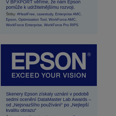
V BPXPORT věříme, že nám Epson
pomůže k udržitelnějšímu rozvoji.
Štítky:
#HeatFree
,
casestudy
,
Enterprise AMC
,
Epson
,
Optimisation Tool
,
WorkForce AMC
,
WorkForce Enterprise
,
WorkForce Pro RIPS
Skenery Epson získaly uznání v podobě
sedmi ocenění DataMaster Lab Awards –
od „Nejsnazšího používání“ po „Nejlepší
kvalitu obrazu“