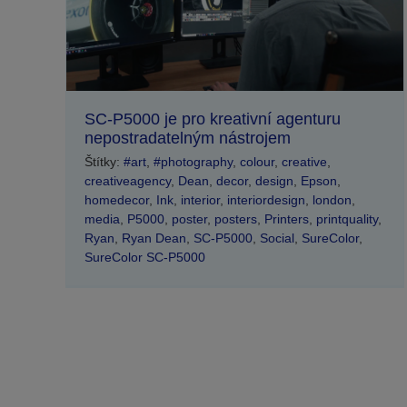
SC-P5000 je pro kreativní agenturu
nepostradatelným nástrojem
Štítky:
#art
,
#photography
,
colour
,
creative
,
creativeagency
,
Dean
,
decor
,
design
,
Epson
,
homedecor
,
Ink
,
interior
,
interiordesign
,
london
,
media
,
P5000
,
poster
,
posters
,
Printers
,
printquality
,
Ryan
,
Ryan Dean
,
SC-P5000
,
Social
,
SureColor
,
SureColor SC-P5000