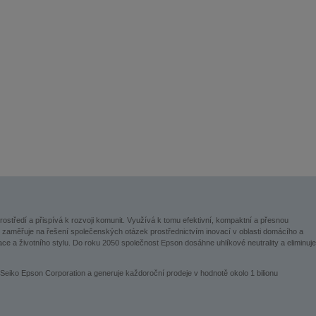
prostředí a přispívá k rozvoji komunit. Využívá k tomu efektivní, kompaktní a přesnou
st se zaměřuje na řešení společenských otázek prostřednictvím inovací v oblasti domácího a
ace a životního stylu. Do roku 2050 společnost Epson dosáhne uhlíkové neutrality a eliminuje
eiko Epson Corporation a generuje každoroční prodeje v hodnotě okolo 1 bilionu