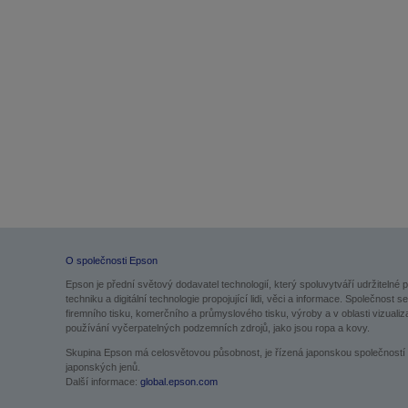
O společnosti Epson
Epson je přední světový dodavatel technologií, který spoluvytváří udržitelné 
techniku a digitální technologie propojující lidi, věci a informace. Společno
firemního tisku, komerčního a průmyslového tisku, výroby a v oblasti vizualiz
používání vyčerpatelných podzemních zdrojů, jako jsou ropa a kovy.
Skupina Epson má celosvětovou působnost, je řízená japonskou společností S
japonských jenů.
Další informace:
global.epson.com