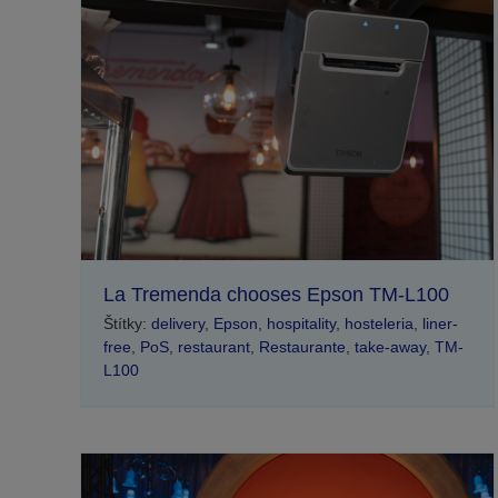
La Tremenda chooses Epson TM-L100
Štítky:
delivery
,
Epson
,
hospitality
,
hosteleria
,
liner-
free
,
PoS
,
restaurant
,
Restaurante
,
take-away
,
TM-
L100