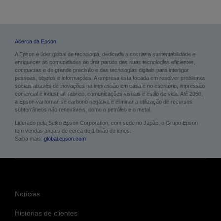
Acerca da Epson
A Epson é líder global de tecnologia, dedicada a cocriar a sustentabilidade e
enriquecer as comunidades ao tirar partido das suas tecnologias eficientes,
compactas e de grande precisão e das tecnologias digitais para interligar
pessoas, objetos e informações. A empresa está focada em resolver problemas
sociais através de inovações na impressão em casa e no escritório, impressão
comercial e industrial, fabrico, comunicações visuais e estilo de vida. Até 2050,
a Epson vai tornar-se carbono negativa e eliminar a utilização de recursos
subterrâneos não renováveis, como o petróleo e o metal.
Liderado pela Seiko Epson Corporation, com sede no Japão, o Grupo Epson
tem vendas anuais de cerca de 1 bilião de ienes.
Saiba mais:
global.epson.com
Notícias
Histórias de clientes