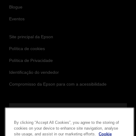
Blogue
Eventos
Site principal da Epson
Política de cookies
Política de Privacidade
Identificação do vendedor
Compromisso da Epson para com a acessibilidade
Siga-nos para se manter atualizado
By clicking “Accept All Cookies”, you agree to the storing of
cookies on your device to enhance site navigation, analyse
site usage, and assist in our marketing efforts.
Cookie