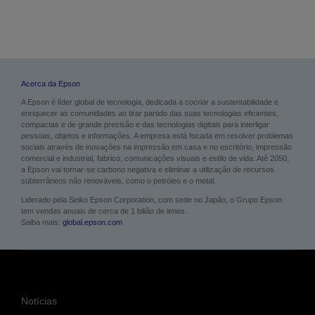
Acerca da Epson
A Epson é líder global de tecnologia, dedicada a cocriar a sustentabilidade e
enriquecer as comunidades ao tirar partido das suas tecnologias eficientes,
compactas e de grande precisão e das tecnologias digitais para interligar
pessoas, objetos e informações. A empresa está focada em resolver problemas
sociais através de inovações na impressão em casa e no escritório, impressão
comercial e industrial, fabrico, comunicações visuais e estilo de vida. Até 2050,
a Epson vai tornar-se carbono negativa e eliminar a utilização de recursos
subterrâneos não renováveis, como o petróleo e o metal.
Liderado pela Seiko Epson Corporation, com sede no Japão, o Grupo Epson
tem vendas anuais de cerca de 1 bilião de ienes.
Saiba mais:
global.epson.com
Notícias