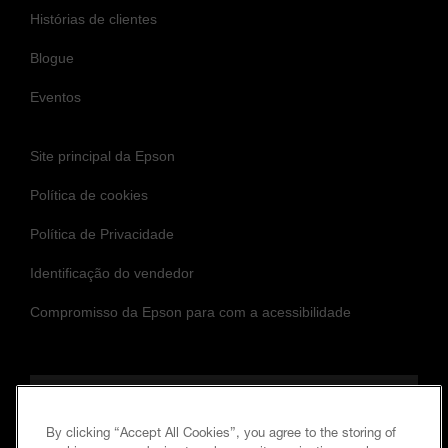
Histórias de clientes
Blogue
Eventos
Site principal da Epson
Política de cookies
Política de Privacidade
Identificação do vendedor
Compromisso da Epson para com a acessibilidade
Siga-nos para se manter atualizado
By clicking “Accept All Cookies”, you agree to the storing of