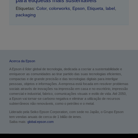
para etiquetas mais sustentáveis
Etiquetas:
Color
,
colorworks
,
Epson
,
Etiqueta
,
label
,
packaging
Acerca da Epson
A Epson é líder global de tecnologia, dedicada a cocriar a sustentabilidade e
enriquecer as comunidades ao tirar partido das suas tecnologias eficientes,
compactas e de grande precisão e das tecnologias digitais para interligar
pessoas, objetos e informações. A empresa está focada em resolver problemas
sociais através de inovações na impressão em casa e no escritório, impressão
comercial e industrial, fabrico, comunicações visuais e estilo de vida. Até 2050,
a Epson vai tornar-se carbono negativa e eliminar a utilização de recursos
subterrâneos não renováveis, como o petróleo e o metal.
Liderado pela Seiko Epson Corporation, com sede no Japão, o Grupo Epson
tem vendas anuais de cerca de 1 bilião de ienes.
Saiba mais:
global.epson.com