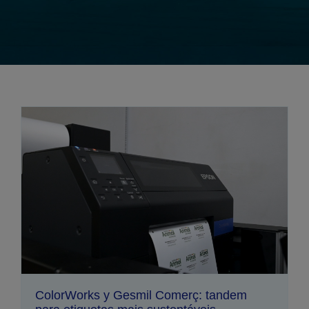
ColorWorks y Gesmil Comerç: tandem