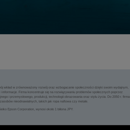
 swój wkład w zrównoważony rozwój oraz wzbogacanie społeczności dzięki swoim wydajnym,
 informacje. Firma koncentruje się na rozwiązywaniu problemów społecznych poprzez
go i przemysłowego, produkcji, technologii obrazowania oraz stylu życia. Do 2050 r. firma
zasobów nieodnawialnych, takich jak ropa naftowa czy metale.
eiko Epson Corporation, wynosi około 1 biliona JPY.