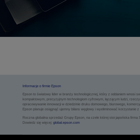
Informacje o firmie Epson
Epson to światowy lider w branży technologicznej, który z oddaniem wnosi
kompaktowym, precyzyjnym technologiom cyfrowym, łączącym ludzi, rzeczy i
opracowywanie innowacji w dziedzinie druku domowego, biurowego, komercyjne
Epson planuje osiągnąć ujemny bilans węglowy i wyeliminować korzystanie z 
Roczna globalna sprzedaż Grupy Epson, na czele której stoi japońska firma S
Dowiedz się więcej:
global.epson.com