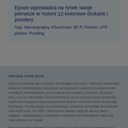
Epson wprowadza na rynek swoje
pierwsze w historii 12-kolorowe drukarki i
proofery
Tagi:
#photography
,
#SureColor SC-P
,
FineArt
,
LFP
,
photos
,
Proofing
Informacje o firmie Epson
Epson to światowy lider w branży technologicznej, który z oddaniem wnosi swój
wkład w zrównoważony rozwój oraz wzbogacanie społeczności dzięki swoim
wydajnym, kompaktowym, precyzyjnym technologiom cyfrowym, łączącym
ludzi, rzeczy i informacje. Firma koncentruje się na rozwiązywaniu problemów
społecznych poprzez opracowywanie innowacji w dziedzinie druku domowego,
biurowego, komercyjnego i przemysłowego, produkcji, technologii obrazowania
oraz stylu życia. Do 2050 r. firma Epson planuje osiągnąć ujemny bilans
węglowy i wyeliminować korzystanie z zasobów nieodnawialnych, takich jak
ropa naftowa czy metale.
Roczna globalna sprzedaż Grupy Epson, na czele której stoi japońska firma