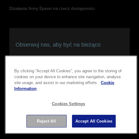
Działania firmy Epson na rzecz dostępności
Obserwuj nas, aby być na bieżąco
i pozostawać w kontakcie
By clicking “Accept All Cookies”, you agree to the storing of
cookies on your device to enhance site navigation, analyse
site usage, and assist in our marketing efforts.
Cookie
Information
Cookies Settings
Copyright © 2026 Seiko Epson Corporation. Wszelkie prawa
Reject All
Accept All Cookies
zastrzeżone.