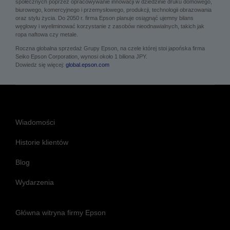
społecznych poprzez opracowywanie innowacji w dziedzinie druku domowego,
biurowego, komercyjnego i przemysłowego, produkcji, technologii obrazowania
oraz stylu życia. Do 2050 r. firma Epson planuje osiągnąć ujemny bilans
węglowy i wyeliminować korzystanie z zasobów nieodnawialnych, takich jak
ropa naftowa czy metale.
Roczna globalna sprzedaż Grupy Epson, na czele której stoi japońska firma
Seiko Epson Corporation, wynosi około 1 biliona JPY.
Dowiedz się więcej:
global.epson.com
Wiadomości
Historie klientów
Blog
Wydarzenia
Główna witryna firmy Epson