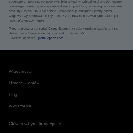
społecznych poprzez opracowywanie innowacji w dziedzinie druku domowego,
biurowego, komercyjnego i przemysłowego, produkcji, technologii obrazowania
oraz stylu życia. Do 2050 r. firma Epson planuje osiągnąć ujemny bilans
węglowy i wyeliminować korzystanie z zasobów nieodnawialnych, takich jak
ropa naftowa czy metale.
Roczna globalna sprzedaż Grupy Epson, na czele której stoi japońska firma
Seiko Epson Corporation, wynosi około 1 biliona JPY.
Dowiedz się więcej:
global.epson.com
Wiadomości
Historie klientów
Blog
Wydarzenia
Główna witryna firmy Epson