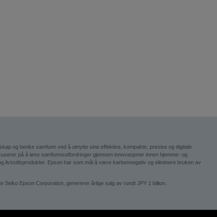
esskap og berike samfunn ved å utnytte sine effektive, kompakte, presise og digitale
okuserer på å løse samfunnsutfordringer gjennom innovasjoner innen hjemme- og
ogi og livsstilsprodukter. Epson har som mål å være karbonnegativ og eliminere bruken av
iko Epson Corporation, genererer årlige salg av rundt JPY 1 billion.