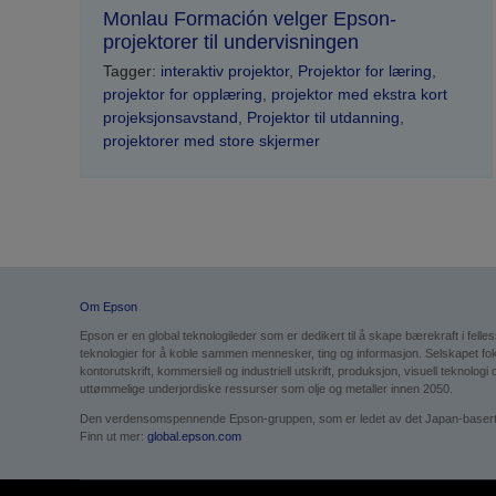
Monlau Formación velger Epson-
projektorer til undervisningen
Tagger:
interaktiv projektor
,
Projektor for læring
,
projektor for opplæring
,
projektor med ekstra kort
projeksjonsavstand
,
Projektor til utdanning
,
projektorer med store skjermer
Om Epson
Epson er en global teknologileder som er dedikert til å skape bærekraft i fell
teknologier for å koble sammen mennesker, ting og informasjon. Selskapet f
kontorutskrift, kommersiell og industriell utskrift, produksjon, visuell teknol
uttømmelige underjordiske ressurser som olje og metaller innen 2050.
Den verdensomspennende Epson-gruppen, som er ledet av det Japan-baserte Se
Finn ut mer:
global.epson.com