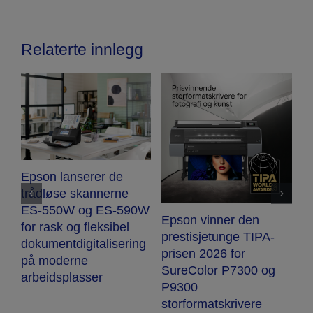
Relaterte innlegg
Epson lanserer de
-
trådløse skannerne
e
ES-550W og ES-590W
Epson vinner den
E
for rask og fleksibel
prestisjetunge TIPA-
E
dokumentdigitalisering
prisen 2026 for
b
på moderne
SureColor P7300 og
p
arbeidsplasser
P9300
storformatskrivere