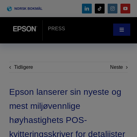
Skip
NORSK BOKMÅL
to
content
PRESS
Toggle
Navigat
Nyheter
Case-Studie
Tidligere
Neste
Blogg
Epson lanserer sin nyeste og
mest miljøvennlige
Arrangementer
høyhastighets POS-
Search
kvitteringsskriver for detaljister
for: