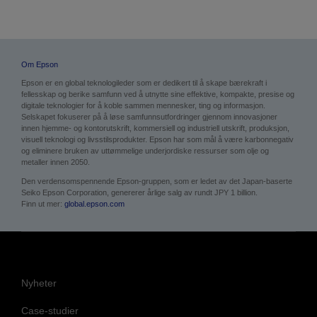
Om Epson
Epson er en global teknologileder som er dedikert til å skape bærekraft i
fellesskap og berike samfunn ved å utnytte sine effektive, kompakte, presise og
digitale teknologier for å koble sammen mennesker, ting og informasjon.
Selskapet fokuserer på å løse samfunnsutfordringer gjennom innovasjoner
innen hjemme- og kontorutskrift, kommersiell og industriell utskrift, produksjon,
visuell teknologi og livsstilsprodukter. Epson har som mål å være karbonnegativ
og eliminere bruken av uttømmelige underjordiske ressurser som olje og
metaller innen 2050.
Den verdensomspennende Epson-gruppen, som er ledet av det Japan-baserte
Seiko Epson Corporation, genererer årlige salg av rundt JPY 1 billion.
Finn ut mer:
global.epson.com
Nyheter
Case-studier