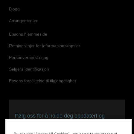
Blogg
Arrangementer
Epsons hjemmeside
Retningslinjer for informasjonskapsler
Personvernerklæring
Selgers identifikasjon
Epsons forpliktelse til tilgjengelighet
Følg oss for å holde deg oppdatert og
tilkoblet