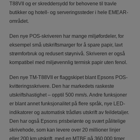
T88VII og er skreddersydd for behovene til travle
butikker og hotell- og serveringssteder i hele EMEAR-
området.
Den nye POS-skriveren har mange miljøfordeler, for
eksempel små utskriftsmarger for å spare papir, lavt
strømforbruk og redusert støynivå. Skriveren er også
kompatibel med miljøvennlig termisk papir uten fenol.
Den nye TM-T88VII er flaggskipet blant Epsons POS-
kvitteringsskrivere. Den har markedets raskeste
utskriftshastighet – opptil 500 mm/s. Andre funksjoner
er blant annet funksjonalitet på flere språk, nye LED-
indikatorer og automatisk trådløs utskrift av feildetaljer.
Den har også Epsons prisbelønte og svært pålitelige
skrivehode, som kan levere over 20 millioner linjer
eller 200 km utskrift, med en MTBF på 360 000 timer