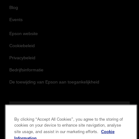
Blog
Events
Epson website
Cookiebeleid
Privacybeleid
Bedrijfsinformatie
De toewijding van Epson aan toegankelijkheid
Volg ons om op de hoogte te blijven
By clicking “Accept All Cookies”, you agree to the storing of
cookies on your device to enhance site navigation, analyse
Cookie
site usage, and assist in our marketing efforts.
Information