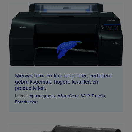
Nieuwe foto- en fine art-printer, verbeterd
gebruiksgemak, hogere kwaliteit en
productiviteit.
Labels:
#photography
,
#SureColor SC-P
,
FineArt
,
Fotodrucker