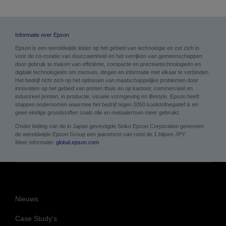
Informatie over Epson
Epson is een wereldwijde leider op het gebied van technologie en zet zich in
voor de co-creatie van duurzaamheid en het verrijken van gemeenschappen
door gebruik te maken van efficiënte, compacte en precisietechnologieën en
digitale technologieën om mensen, dingen en informatie met elkaar te verbinden.
Het bedrijf richt zich op het oplossen van maatschappelijke problemen door
innovaties op het gebied van printen thuis en op kantoor, commercieel en
industrieel printen, in productie, visuele vormgeving en lifestyle. Epson heeft
stappen ondernomen waarmee het bedrijf tegen 2050 koolstofnegatief is en
geen eindige grondstoffen zoals olie en metaalertsen meer gebruikt.
Onder leiding van de in Japan gevestigde Seiko Epson Corporation genereert
de wereldwijde Epson Group een jaaromzet van rond de 1 biljoen JPY.
Meer informatie:
global.epson.com
Nieuws
Case Study’s