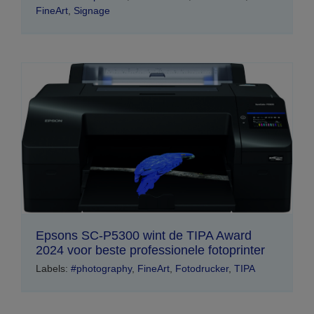
FineArt
,
Signage
Epsons SC-P5300 wint de TIPA Award
2024 voor beste professionele fotoprinter
Labels:
#photography
,
FineArt
,
Fotodrucker
,
TIPA