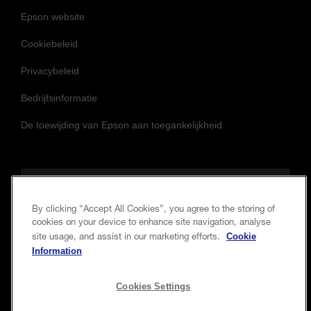
Epson website
Cookiebeleid
Privacybeleid
Bedrijfsinformatie
De toewijding van Epson aan toegankelijkheid
Volg ons om op de hoogte te blijven
By clicking “Accept All Cookies”, you agree to the storing of
cookies on your device to enhance site navigation, analyse
Cookie
site usage, and assist in our marketing efforts.
Information
Cookies Settings