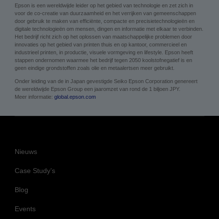
Epson is een wereldwijde leider op het gebied van technologie en zet zich in
voor de co-creatie van duurzaamheid en het verrijken van gemeenschappen
door gebruik te maken van efficiënte, compacte en precisietechnologieën en
digitale technologieën om mensen, dingen en informatie met elkaar te verbinden.
Het bedrijf richt zich op het oplossen van maatschappelijke problemen door
innovaties op het gebied van printen thuis en op kantoor, commercieel en
industrieel printen, in productie, visuele vormgeving en lifestyle. Epson heeft
stappen ondernomen waarmee het bedrijf tegen 2050 koolstofnegatief is en
geen eindige grondstoffen zoals olie en metaalertsen meer gebruikt.
Onder leiding van de in Japan gevestigde Seiko Epson Corporation genereert
de wereldwijde Epson Group een jaaromzet van rond de 1 biljoen JPY.
Meer informatie:
global.epson.com
Nieuws
Case Study’s
Blog
Events