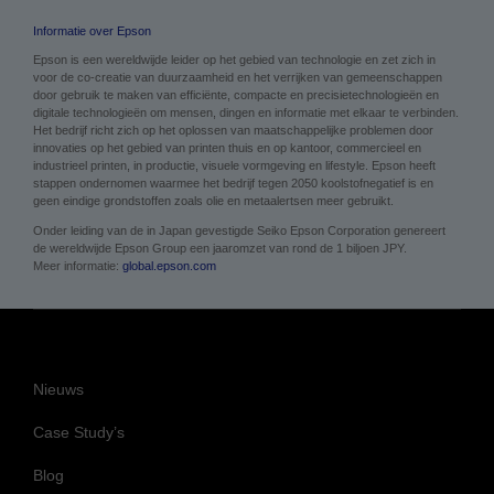
Informatie over Epson
Epson is een wereldwijde leider op het gebied van technologie en zet zich in
voor de co-creatie van duurzaamheid en het verrijken van gemeenschappen
door gebruik te maken van efficiënte, compacte en precisietechnologieën en
digitale technologieën om mensen, dingen en informatie met elkaar te verbinden.
Het bedrijf richt zich op het oplossen van maatschappelijke problemen door
innovaties op het gebied van printen thuis en op kantoor, commercieel en
industrieel printen, in productie, visuele vormgeving en lifestyle. Epson heeft
stappen ondernomen waarmee het bedrijf tegen 2050 koolstofnegatief is en
geen eindige grondstoffen zoals olie en metaalertsen meer gebruikt.
Onder leiding van de in Japan gevestigde Seiko Epson Corporation genereert
de wereldwijde Epson Group een jaaromzet van rond de 1 biljoen JPY.
Meer informatie:
global.epson.com
Nieuws
Case Study’s
Blog