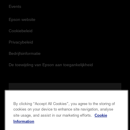
Events
Epson website
Cookiebeleid
Privacybeleid
Bedrijfsinformatie
De toewijding van Epson aan toegankelijkheid
Volg ons om op de hoogte te blijven
By clicking “Accept All Cookies”, you agree to the storing of
cookies on your device to enhance site navigation, analyse
Cookie
site usage, and assist in our marketing efforts.
Information