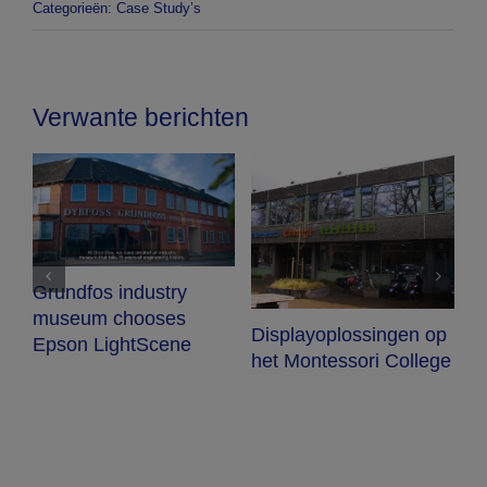
Categorieën:
Case Study’s
Verwante berichten
Grundfos industry
museum chooses
t
Displayoplossingen op
D
Epson LightScene
het Montessori College
h