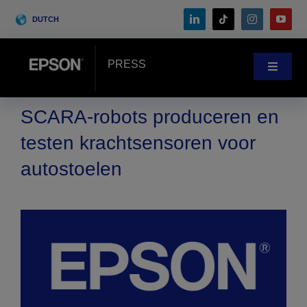
Skip
DUTCH
to
content
PRESS
Toggle
Navigat
Nieuws
SCARA-robots produceren en
testen krachtsensoren voor
Klantenverhalen
autostoelen
Blog
Events
Search
for: