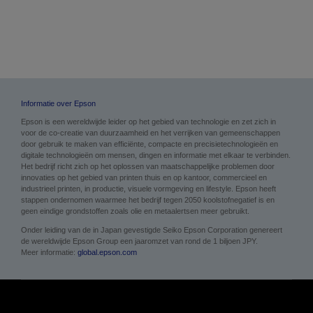
Informatie over Epson
Epson is een wereldwijde leider op het gebied van technologie en zet zich in
voor de co-creatie van duurzaamheid en het verrijken van gemeenschappen
door gebruik te maken van efficiënte, compacte en precisietechnologieën en
digitale technologieën om mensen, dingen en informatie met elkaar te verbinden.
Het bedrijf richt zich op het oplossen van maatschappelijke problemen door
innovaties op het gebied van printen thuis en op kantoor, commercieel en
industrieel printen, in productie, visuele vormgeving en lifestyle. Epson heeft
stappen ondernomen waarmee het bedrijf tegen 2050 koolstofnegatief is en
geen eindige grondstoffen zoals olie en metaalertsen meer gebruikt.
Onder leiding van de in Japan gevestigde Seiko Epson Corporation genereert
de wereldwijde Epson Group een jaaromzet van rond de 1 biljoen JPY.
Meer informatie:
global.epson.com