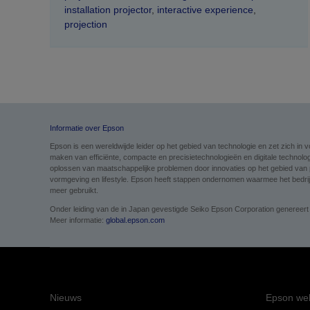
installation projector
,
interactive experience
,
projection
Informatie over Epson
Epson is een wereldwijde leider op het gebied van technologie en zet zich i
maken van efficiënte, compacte en precisietechnologieën en digitale technolog
oplossen van maatschappelijke problemen door innovaties op het gebied van pri
vormgeving en lifestyle. Epson heeft stappen ondernomen waarmee het bedrijf 
meer gebruikt.
Onder leiding van de in Japan gevestigde Seiko Epson Corporation genereert
Meer informatie:
global.epson.com
Nieuws
Epson web