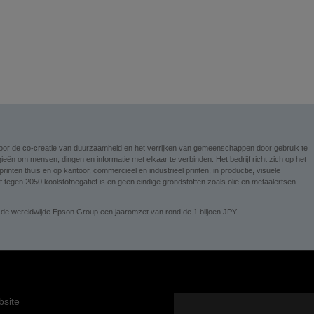
n voor de co-creatie van duurzaamheid en het verrijken van gemeenschappen door gebruik te
ieën om mensen, dingen en informatie met elkaar te verbinden. Het bedrijf richt zich op het
nten thuis en op kantoor, commercieel en industrieel printen, in productie, visuele
tegen 2050 koolstofnegatief is en geen eindige grondstoffen zoals olie en metaalertsen
 de wereldwijde Epson Group een jaaromzet van rond de 1 biljoen JPY.
site