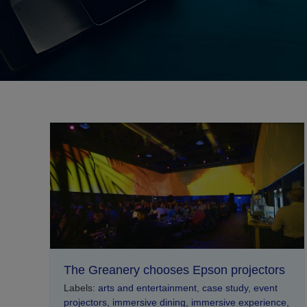
The Greanery chooses Epson projectors
Labels:
arts and entertainment
,
case study
,
event
projectors
,
immersive dining
,
immersive experience
,