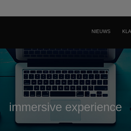
NIEUWS
KL
immersive experience